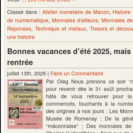
Classé dans :
Atelier monetaire de Macon
,
Histoire 
de numismatique
,
Monnaies d'ailleurs
,
Monnaies d
Reponses
,
Technique et metaux
,
Tresors et decou
une histoire
Bonnes vacances d’été 2025, mais 
rentrée
juillet 13th, 2025 |
Faire un Commentaire
Par Oleg Nous prenons ce soir “n
pour revenir dès le 31 août proch
hâte de vous retrouver pour la 
commencés, touchants à la numis
des origines à nos jours : Les Monn
Musée de Romenay ; De la génès
“mâconnaise” ; Des monnaies d