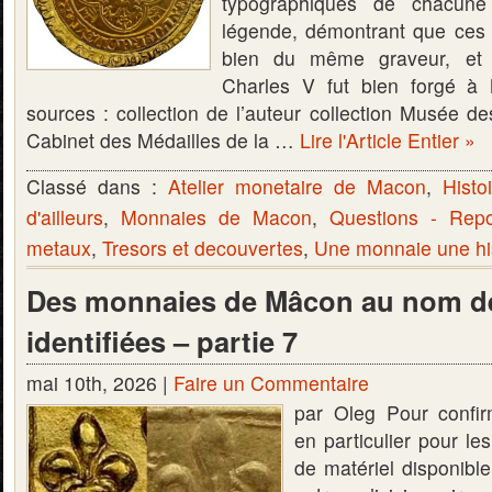
typographiques de chacune
légende, démontrant que ces
bien du même graveur, et 
Charles V fut bien forgé à
sources : collection de l’auteur collection Musée d
Cabinet des Médailles de la …
Lire l'Article Entier »
Classé dans :
Atelier monetaire de Macon
,
Histo
d'ailleurs
,
Monnaies de Macon
,
Questions - Rep
metaux
,
Tresors et decouvertes
,
Une monnaie une hi
Des monnaies de Mâcon au nom de
identifiées – partie 7
mai 10th, 2026 |
Faire un Commentaire
par Oleg Pour confir
en particulier pour le
de matériel disponible