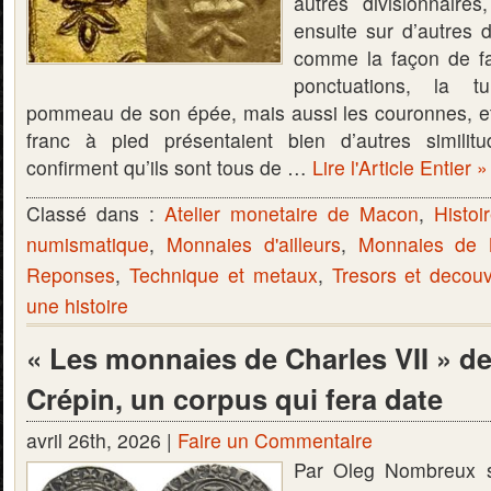
autres divisionnaire
ensuite sur d’autres d
comme la façon de fai
ponctuations, la t
pommeau de son épée, mais aussi les couronnes, e
franc à pied présentaient bien d’autres similit
confirment qu’ils sont tous de …
Lire l'Article Entier »
Classé dans :
Atelier monetaire de Macon
,
Histoi
numismatique
,
Monnaies d'ailleurs
,
Monnaies de
Reponses
,
Technique et metaux
,
Tresors et decou
une histoire
« Les monnaies de Charles VII » d
Crépin, un corpus qui fera date
avril 26th, 2026 |
Faire un Commentaire
Par Oleg Nombreux s