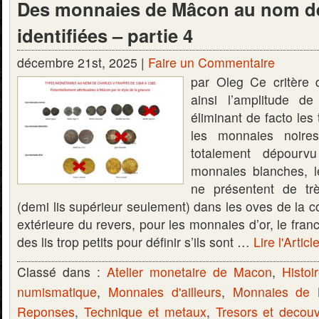
Des monnaies de Mâcon au nom de
identifiées – partie 4
décembre 21st, 2025 |
Faire un Commentaire
par Oleg Ce critère d
ainsi l’amplitude d
éliminant de facto les
les monnaies noires
totalement dépourv
monnaies blanches, l
ne présentent de très
(demi lis supérieur seulement) dans les oves de la 
extérieure du revers, pour les monnaies d’or, le fran
des lis trop petits pour définir s’ils sont …
Lire l'Articl
Classé dans :
Atelier monetaire de Macon
,
Histoi
numismatique
,
Monnaies d'ailleurs
,
Monnaies de
Reponses
,
Technique et metaux
,
Tresors et decou