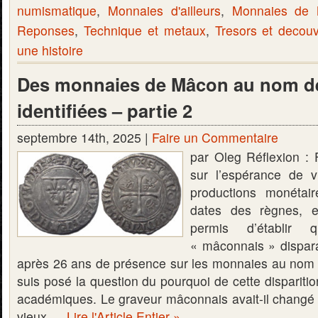
numismatique
,
Monnaies d'ailleurs
,
Monnaies de
Reponses
,
Technique et metaux
,
Tresors et decou
une histoire
Des monnaies de Mâcon au nom de
identifiées – partie 2
septembre 14th, 2025 |
Faire un Commentaire
par Oleg Réflexion : 
sur l’espérance de v
productions monétai
dates des règnes, e
permis d’établir 
« mâconnais » dispara
après 26 ans de présence sur les monnaies au nom 
suis posé la question du pourquoi de cette disparition
académiques. Le graveur mâconnais avait-il changé d’o
vieux …
Lire l'Article Entier »