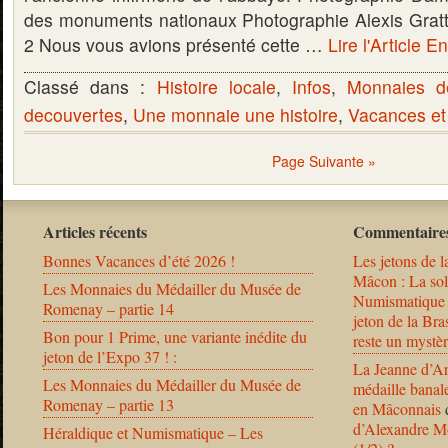
des monuments nationaux Photographie Alexis Gratti
2 Nous vous avions présenté cette …
Lire l'Article En
Classé dans :
Histoire locale
,
Infos
,
Monnaies d
decouvertes
,
Une monnaie une histoire
,
Vacances et
Page Suivante »
Articles récents
Commentaires
Bonnes Vacances d’été 2026 !
Les jetons de l
Mâcon : La solu
Les Monnaies du Médailler du Musée de
Numismatique
Romenay – partie 14
jeton de la B
Bon pour 1 Prime, une variante inédite du
reste un mystèr
jeton de l’Expo 37 ! :
La Jeanne d’Ar
Les Monnaies du Médailler du Musée de
médaille banal
Romenay – partie 13
en Mâconnais
d’Alexandre Mo
Héraldique et Numismatique – Les