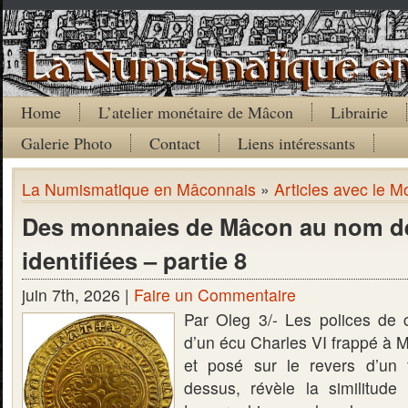
Home
L’atelier monétaire de Mâcon
Librairie
Galerie Photo
Contact
Liens intéressants
La Numismatique en Mâconnais
»
Articles avec le M
Des monnaies de Mâcon au nom de
identifiées – partie 8
juin 7th, 2026 |
Faire un Commentaire
Par Oleg 3/- Les polices de 
d’un écu Charles VI frappé à 
et posé sur le revers d’un 
dessus, révèle la similitude 