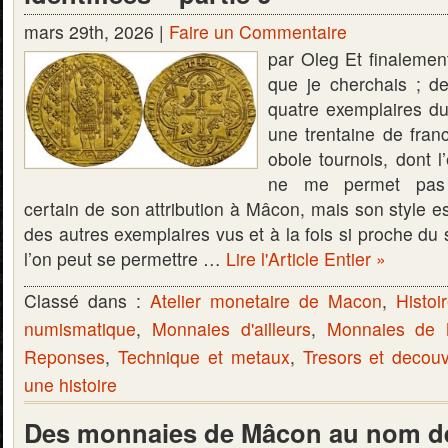
mars 29th, 2026 |
Faire un Commentaire
par Oleg Et finalement
que je cherchais ; d
quatre exemplaires du
une trentaine de fran
obole tournois, dont l
ne me permet pas 
certain de son attribution à Mâcon, mais son style est 
des autres exemplaires vus et à la fois si proche du
l’on peut se permettre …
Lire l'Article Entier »
Classé dans :
Atelier monetaire de Macon
,
Histoi
numismatique
,
Monnaies d'ailleurs
,
Monnaies de
Reponses
,
Technique et metaux
,
Tresors et decou
une histoire
Des monnaies de Mâcon au nom de