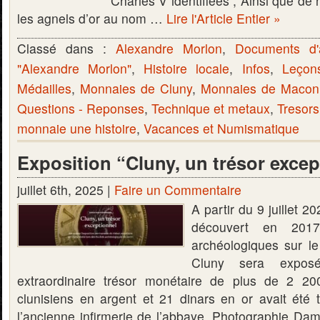
Charles V identifiées ; Ainsi que de 
les agnels d’or au nom …
Lire l'Article Entier »
Classé dans :
Alexandre Morlon
,
Documents d'
"Alexandre Morlon"
,
Histoire locale
,
Infos
,
Leçon
Médailles
,
Monnaies de Cluny
,
Monnaies de Macon
Questions - Reponses
,
Technique et metaux
,
Tresors
monnaie une histoire
,
Vacances et Numismatique
Exposition “Cluny, un trésor excep
juillet 6th, 2025 |
Faire un Commentaire
A partir du 9 juillet 2
découvert en 2017
archéologiques sur le
Cluny sera expos
extraordinaire trésor monétaire de plus de 2 20
clunisiens en argent et 21 dinars en or avait été t
l’ancienne infirmerie de l’abbaye. Photographie Da