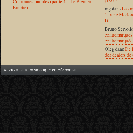
(1/2) ?
Couronnes murales (partie 4 – Le Premier
Empire)
mg
dans
Les m
1 franc Morlon
D
Bruno Servolle
contremarques 
contremarquée
Oleg
dans
De l
des deniers de
© 2026 La Numismatique en Mâconnais