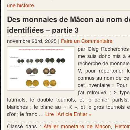
une histoire
Des monnaies de Mâcon au nom de
identifiées – partie 3
novembre 23rd, 2025 |
Faire un Commentaire
par Oleg Recherches 
me suis donc mis à ép
recherche de monnaie
V, pour répertorier 
connus au nom de ce p
cet inventaire : Pour
j’ai retrouvé ; 2 typ
tournois, le double tournois, et le denier parisi
blanches ; le blanc au « K », et le gros tournois 
d’or ; le franc …
Lire l'Article Entier »
Classé dans :
Atelier monetaire de Macon
,
Histoi