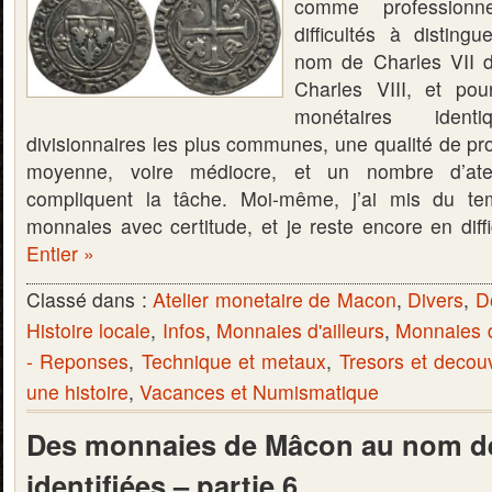
comme professionn
difficultés à distin
nom de Charles VII 
Charles VIII, et po
monétaires iden
divisionnaires les plus communes, une qualité de pr
moyenne, voire médiocre, et un nombre d’atel
compliquent la tâche. Moi-même, j’ai mis du te
monnaies avec certitude, et je reste encore en dif
Entier »
Classé dans :
Atelier monetaire de Macon
,
Divers
,
D
Histoire locale
,
Infos
,
Monnaies d'ailleurs
,
Monnaies 
- Reponses
,
Technique et metaux
,
Tresors et decou
une histoire
,
Vacances et Numismatique
Des monnaies de Mâcon au nom de
identifiées – partie 6