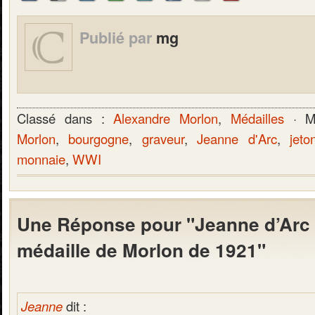
Publié par
mg
Classé dans :
Alexandre Morlon
,
Médailles
· Mo
Morlon
,
bourgogne
,
graveur
,
Jeanne d'Arc
,
jeto
monnaie
,
WWI
Une Réponse pour "Jeanne d’Arc 
médaille de Morlon de 1921"
Jeanne
dit :