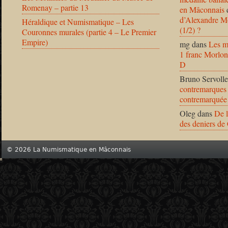
Romenay – partie 13
en Mâconnais
d’Alexandre Mo
Héraldique et Numismatique – Les
(1/2) ?
Couronnes murales (partie 4 – Le Premier
Empire)
mg
dans
Les m
1 franc Morlon
D
Bruno Servolle
contremarques 
contremarquée
Oleg
dans
De l
des deniers de
© 2026 La Numismatique en Mâconnais