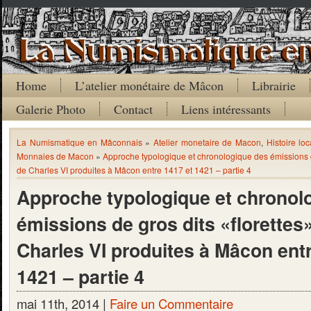
Home
L’atelier monétaire de Mâcon
Librairie
Galerie Photo
Contact
Liens intéressants
La Numismatique en Mâconnais
»
Atelier monetaire de Macon
,
Histoire loc
Monnaies de Macon
»
Approche typologique et chronologique des émissions d
de Charles VI produites à Mâcon entre 1417 et 1421 – partie 4
Approche typologique et chronol
émissions de gros dits «florette
Charles VI produites à Mâcon entr
1421 – partie 4
mai 11th, 2014 |
Faire un Commentaire