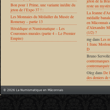
jeton de la B
Bon pour 1 Prime, une variante inédite du
reste un mystèr
jeton de l’Expo 37 ! :
La Jeanne d’Ar
Les Monnaies du Médailler du Musée de
médaille banal
Romenay – partie 13
en Mâconnais
d’Alexandre Mo
Héraldique et Numismatique – Les
(1/2) ?
Couronnes murales (partie 4 – Le Premier
Empire)
mg
dans
Les m
1 franc Morlon
D
Bruno Servolle
contremarques 
contremarquée
Oleg
dans
De l
des deniers de
© 2026 La Numismatique en Mâconnais