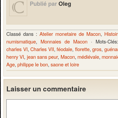
Publié par
Oleg
Classé dans :
Atelier monetaire de Macon
,
Histoi
numismatique
,
Monnaies de Macon
· Mots-Clé
charles VI
,
Charles VII
,
féodale
,
florette
,
gros
,
guéna
henry VI
,
jean sans peur
,
Macon
,
médiévale
,
monnai
Age
,
philippe le bon
,
saone et loire
Laisser un commentaire