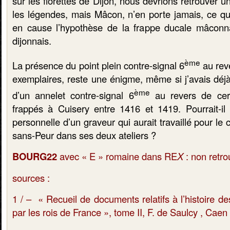
sur les florettes de Dijon, nous devrions retrouver 
les légendes, mais Mâcon, n’en porte jamais, ce q
en cause l’hypothèse de la frappe ducale mâconn
dijonnais.
ème
La présence du point plein contre-signal 6
au reve
exemplaires, reste une énigme, même si j’avais déjà
ème
d’un annelet contre-signal 6
au revers de cer
frappés à Cuisery entre 1416 et 1419. Pourrait-il
personnelle d’un graveur qui aurait travaillé pour l
sans-Peur dans ses deux ateliers ?
BOURG22
avec « E » romaine dans RE
X
: non retro
sources :
1 / – « Recueil de documents relatifs à l’histoire 
par les rois de France », tome II, F. de Saulcy , Caen