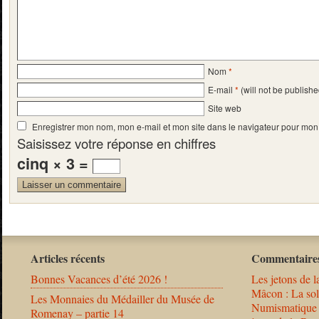
Nom
*
E-mail
*
(will not be publishe
Site web
Enregistrer mon nom, mon e-mail et mon site dans le navigateur pour mo
Saisissez votre réponse en chiffres
cinq × 3 =
Articles récents
Commentaires
Bonnes Vacances d’été 2026 !
Les jetons de l
Mâcon : La solu
Les Monnaies du Médailler du Musée de
Numismatique
Romenay – partie 14