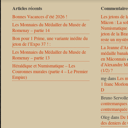
Articles récents
Commentaires
Bonnes Vacances d’été 2026 !
Les jetons de l
Mâcon : La solu
Les Monnaies du Médailler du Musée de
Numismatique
Romenay – partie 14
jeton de la B
Bon pour 1 Prime, une variante inédite du
reste un mystèr
jeton de l’Expo 37 ! :
La Jeanne d’Ar
Les Monnaies du Médailler du Musée de
médaille banal
Romenay – partie 13
en Mâconnais
d’Alexandre Mo
Héraldique et Numismatique – Les
(1/2) ?
Couronnes murales (partie 4 – Le Premier
Empire)
mg
dans
Les m
1 franc Morlon
D
Bruno Servolle
contremarques 
contremarquée
Oleg
dans
De l
des deniers de