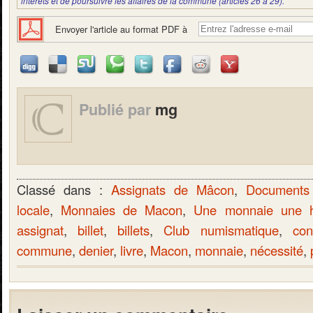
intérêts et de poursuivre les affaires de la commune (articles 26 à 29).
Envoyer l'article au format PDF à
Publié par
mg
Classé dans :
Assignats de Mâcon
,
Documents 
locale
,
Monnaies de Macon
,
Une monnaie une hi
assignat
,
billet
,
billets
,
Club numismatique
,
con
commune
,
denier
,
livre
,
Macon
,
monnaie
,
nécessité
,