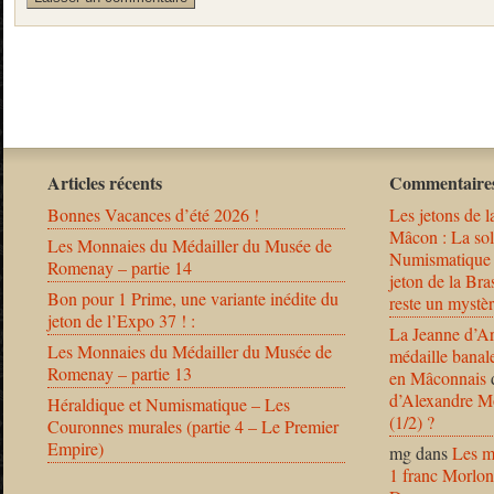
Articles récents
Commentaires
Bonnes Vacances d’été 2026 !
Les jetons de l
Mâcon : La solu
Les Monnaies du Médailler du Musée de
Numismatique
Romenay – partie 14
jeton de la B
Bon pour 1 Prime, une variante inédite du
reste un mystèr
jeton de l’Expo 37 ! :
La Jeanne d’Ar
Les Monnaies du Médailler du Musée de
médaille banal
Romenay – partie 13
en Mâconnais
d’Alexandre Mo
Héraldique et Numismatique – Les
(1/2) ?
Couronnes murales (partie 4 – Le Premier
Empire)
mg
dans
Les m
1 franc Morlon