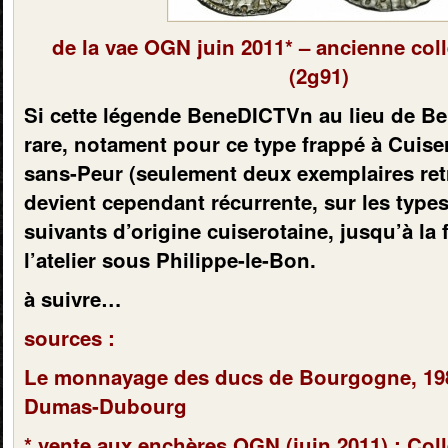
de la vae OGN juin 2011* – ancienne coll
(2g91)
Si cette légende BeneDICTVn au lieu de B
rare, notament pour ce type frappé à Cuise
sans-Peur (seulement deux exemplaires retr
devient cependant récurrente, sur les type
suivants d’origine cuiserotaine, jusqu’à la
l’atelier sous Philippe-le-Bon.
à suivre…
sources :
Le monnayage des ducs de Bourgogne, 198
Dumas-Dubourg
* vente aux enchères OGN (juin 2011) : Col