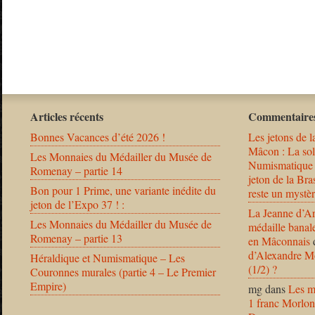
Articles récents
Commentaires
Bonnes Vacances d’été 2026 !
Les jetons de l
Mâcon : La solu
Les Monnaies du Médailler du Musée de
Numismatique
Romenay – partie 14
jeton de la B
Bon pour 1 Prime, une variante inédite du
reste un mystèr
jeton de l’Expo 37 ! :
La Jeanne d’Ar
Les Monnaies du Médailler du Musée de
médaille banal
Romenay – partie 13
en Mâconnais
d’Alexandre Mo
Héraldique et Numismatique – Les
(1/2) ?
Couronnes murales (partie 4 – Le Premier
Empire)
mg
dans
Les m
1 franc Morlon