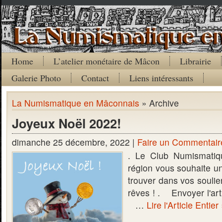
Home
L’atelier monétaire de Mâcon
Librairie
Galerie Photo
Contact
Liens intéressants
La Numismatique en Mâconnais
» Archive
Joyeux Noël 2022!
dimanche 25 décembre, 2022 |
Faire un Commentair
. Le Club Numismati
région vous souhaite 
trouver dans vos souli
rêves ! . Envoyer l'ar
…
Lire l'Article Entier