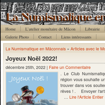
Home
L’atelier monétaire de Mâcon
Librairie
Galerie Photo
Contact
Liens intéressants
La Numismatique en Mâconnais
»
Articles avec le M
Joyeux Noël 2022!
décembre 25th, 2022 |
Faire un Commentaire
. Le Club Numismati
région vous souhaite 
trouver dans vos souli
rêves ! . Envoyer l'ar
…
Lire l'Article Entier