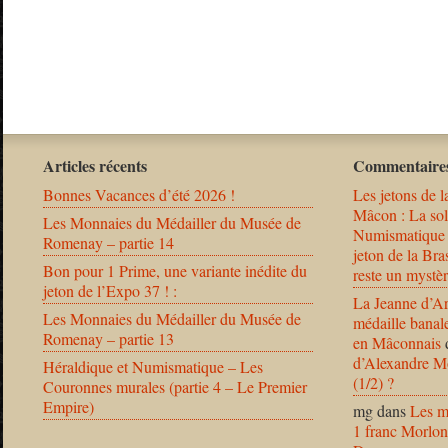
Articles récents
Commentaires
Bonnes Vacances d’été 2026 !
Les jetons de l
Mâcon : La solu
Les Monnaies du Médailler du Musée de
Numismatique
Romenay – partie 14
jeton de la B
Bon pour 1 Prime, une variante inédite du
reste un mystèr
jeton de l’Expo 37 ! :
La Jeanne d’Ar
Les Monnaies du Médailler du Musée de
médaille banal
Romenay – partie 13
en Mâconnais
d’Alexandre Mo
Héraldique et Numismatique – Les
(1/2) ?
Couronnes murales (partie 4 – Le Premier
Empire)
mg
dans
Les m
1 franc Morlon