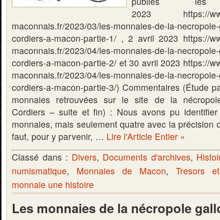
publiés l
2023 https://www.
maconnais.fr/2023/03/les-monnaies-de-la-necropole-
cordiers-a-macon-partie-1/ , 2 avril 2023 https://
maconnais.fr/2023/04/les-monnaies-de-la-necropole-
cordiers-a-macon-partie-2/ et 30 avril 2023 https:/
maconnais.fr/2023/04/les-monnaies-de-la-necropole-
cordiers-a-macon-partie-3/) Commentaires (Étude p
monnaies retrouvées sur le site de la nécropol
Cordiers – suite et fin) : Nous avons pu identifier 
monnaies, mais seulement quatre avec la précision de 
faut, pour y parvenir, …
Lire l'Article Entier »
Classé dans :
Divers
,
Documents d'archives
,
Histoi
numismatique
,
Monnaies de Macon
,
Tresors e
monnaie une histoire
Les monnaies de la nécropole gal