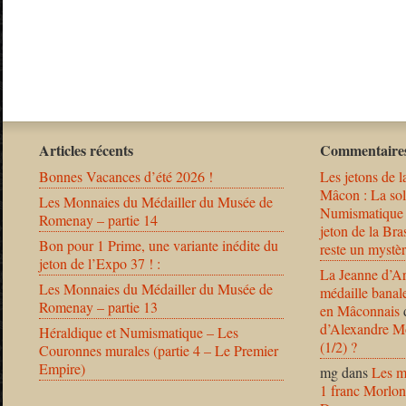
Articles récents
Commentaires
Bonnes Vacances d’été 2026 !
Les jetons de l
Mâcon : La solu
Les Monnaies du Médailler du Musée de
Numismatique
Romenay – partie 14
jeton de la B
Bon pour 1 Prime, une variante inédite du
reste un mystèr
jeton de l’Expo 37 ! :
La Jeanne d’Ar
Les Monnaies du Médailler du Musée de
médaille banal
Romenay – partie 13
en Mâconnais
d’Alexandre Mo
Héraldique et Numismatique – Les
(1/2) ?
Couronnes murales (partie 4 – Le Premier
Empire)
mg
dans
Les m
1 franc Morlon