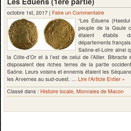
Les Éduens (1ère partie)
octobre 1st, 2017 |
Faire un Commentaire
“Les Éduens (Haedui 
peuple de la Gaule c
étaient établis 
départements français 
Saône-et-Loire ainsi 
la Côte-d’Or et à l’est de celui de l’Allier. Bibracte é
disposaient des riches terres de la partie occiden
Saône. Leurs voisins et ennemis étaient les Séquanes
les Arvernes au sud-ouest. …
Lire l'Article Entier »
Classé dans :
Histoire locale
,
Monnaies de Macon