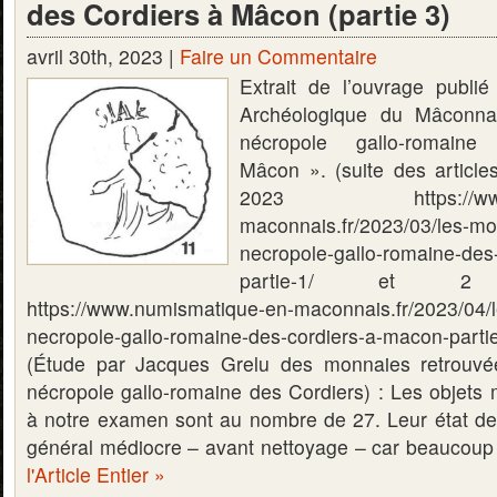
des Cordiers à Mâcon (partie 3)
avril 30th, 2023 |
Faire un Commentaire
Extrait de l’ouvrage publi
Archéologique du Mâconn
nécropole gallo-romain
Mâcon ». (suite des article
2023 https://www.nu
maconnais.fr/2023/03/les-mo
necropole-gallo-romaine-des
partie-1/ et 2
https://www.numismatique-en-maconnais.fr/2023/04/
necropole-gallo-romaine-des-cordiers-a-macon-par
(Étude par Jacques Grelu des monnaies retrouvée
nécropole gallo-romaine des Cordiers) : Les objets
à notre examen sont au nombre de 27. Leur état de
général médiocre – avant nettoyage – car beauco
l'Article Entier »