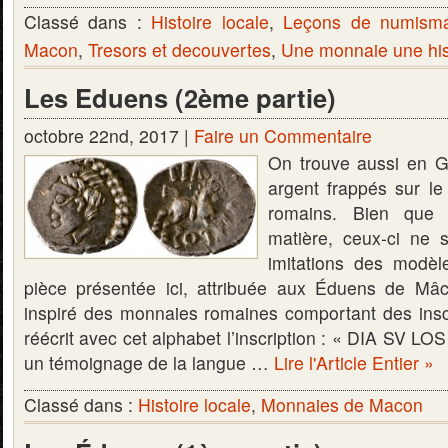
Classé dans :
Histoire locale
,
Leçons de numisma
Macon
,
Tresors et decouvertes
,
Une monnaie une his
Les Eduens (2ème partie)
octobre 22nd, 2017 |
Faire un Commentaire
On trouve aussi en G
argent frappés sur l
romains. Bien que
matière, ceux-ci ne 
imitations des modèle
pièce présentée ici, attribuée aux Éduens de Mâc
inspiré des monnaies romaines comportant des inscri
réécrit avec cet alphabet l’inscription : « DIA SV LO
un témoignage de la langue …
Lire l'Article Entier »
Classé dans :
Histoire locale
,
Monnaies de Macon