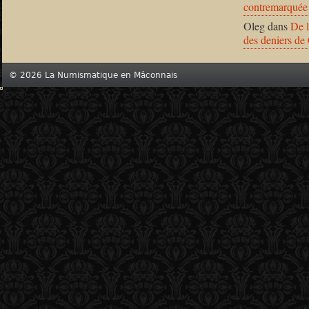
contremarquée
Oleg
dans
De l
des deniers de
© 2026 La Numismatique en Mâconnais