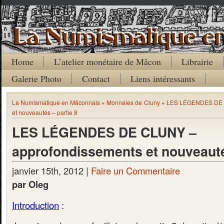
Home
L’atelier monétaire de Mâcon
Librairie
Galerie Photo
Contact
Liens intéressants
La Numismatique en Mâconnais
»
Monnaies de Cluny
»
LES LÉGENDES DE C
et nouveautés – partie 8
LES LÉGENDES DE CLUNY –
approfondissements et nouveauté
janvier 15th, 2012 |
Faire un Commentaire
par Oleg
Introduction
: