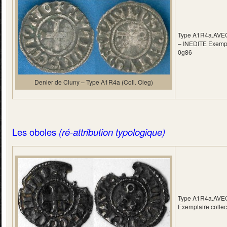
Type A1R4a.AVE
– INEDITE Exempl
0g86
Denier de Cluny – Type A1R4a (Coll. Oleg)
Les oboles
(ré-attribution typologique)
Type A1R4a.AVE
Exemplaire colle