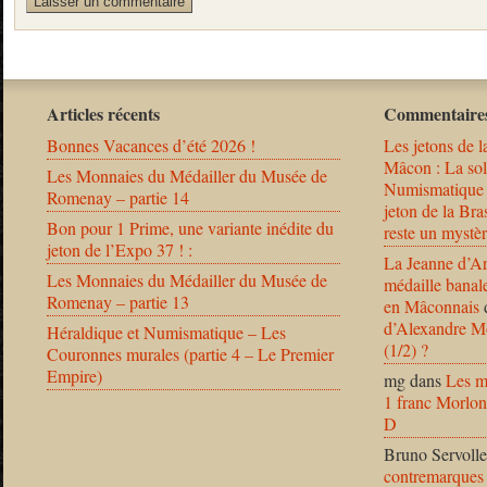
Articles récents
Commentaires
Bonnes Vacances d’été 2026 !
Les jetons de l
Mâcon : La solu
Les Monnaies du Médailler du Musée de
Numismatique
Romenay – partie 14
jeton de la B
Bon pour 1 Prime, une variante inédite du
reste un mystèr
jeton de l’Expo 37 ! :
La Jeanne d’Ar
Les Monnaies du Médailler du Musée de
médaille banal
Romenay – partie 13
en Mâconnais
d’Alexandre Mo
Héraldique et Numismatique – Les
(1/2) ?
Couronnes murales (partie 4 – Le Premier
Empire)
mg
dans
Les m
1 franc Morlon
D
Bruno Servolle
contremarques 