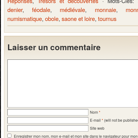
Reponses
,
Tresors et decouvertes
· Mots-Clés:
denier
,
féodale
,
médiévale
,
monnaie
,
monn
numismatique
,
obole
,
saone et loire
,
tournus
Laisser un commentaire
Nom
*
E-mail
*
(will not be publishe
Site web
Enregistrer mon nom, mon e-mail et mon site dans le navigateur pour mo