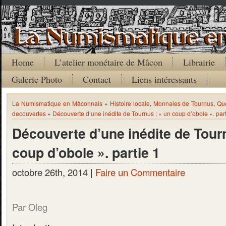
Home
L’atelier monétaire de Mâcon
Librairie
Galerie Photo
Contact
Liens intéressants
La Numismatique en Mâconnais
»
Histoire locale
,
Monnaies de Tournus
,
Qu
decouvertes
»
Découverte d’une inédite de Tournus ; « un coup d’obole ». part
Découverte d’une inédite de Tour
coup d’obole ». partie 1
octobre 26th, 2014 |
Faire un Commentaire
Par Oleg