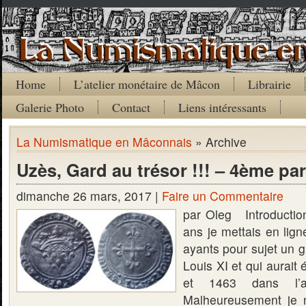
Home
L’atelier monétaire de Mâcon
Librairie
Galerie Photo
Contact
Liens intéressants
La Numismatique en Mâconnais
» Archive
Uzès, Gard au trésor !!! – 4ème par
dimanche 26 mars, 2017 |
Faire un Commentaire
par Oleg Introduction 
ans je mettais en lign
ayants pour sujet un 
Louis XI et qui aurait
et 1463 dans l’a
Malheureusement je n