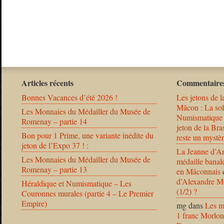
Articles récents
Commentaires
Bonnes Vacances d’été 2026 !
Les jetons de l
Mâcon : La solu
Les Monnaies du Médailler du Musée de
Numismatique
Romenay – partie 14
jeton de la B
Bon pour 1 Prime, une variante inédite du
reste un mystèr
jeton de l’Expo 37 ! :
La Jeanne d’Ar
Les Monnaies du Médailler du Musée de
médaille banal
Romenay – partie 13
en Mâconnais
d’Alexandre Mo
Héraldique et Numismatique – Les
(1/2) ?
Couronnes murales (partie 4 – Le Premier
Empire)
mg
dans
Les m
1 franc Morlon