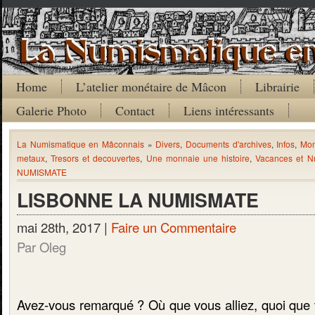
Home
L’atelier monétaire de Mâcon
Librairie
Galerie Photo
Contact
Liens intéressants
La Numismatique en Mâconnais
»
Divers
,
Documents d'archives
,
Infos
,
Mon
metaux
,
Tresors et decouvertes
,
Une monnaie une histoire
,
Vacances et N
NUMISMATE
LISBONNE LA NUMISMATE
mai 28th, 2017 |
Faire un Commentaire
Par Oleg
Avez-vous remarqué ? Où que vous alliez, quoi que v