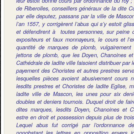
leur estoit donné cours par ordonnance du roy ;
de Riberolles, conseillers généraux de la dite 
par elle deputez, passans par la ville de Masco
l’an 1557, y corrigèrent l’abus qui s’y estoit gl
et défendirent à toutes personnes, sur peine 
expositeurs et faux monnayeurs, le cours et l’e
quantité de marques de plomb, vulgairement
jettons de plomb, que les Doyen, Chanoines et 
Cathédrale de ladite ville faisoient distribuer par 
payement des Choristes et autres prestres serva
lesquelles pièces avoient abusivement cours 
lesdits prestres et Choristes de ladite Eglise, 
ladite ville de Mascon, les unes pour six deni
doubles et deniers tournois. Duquel droit de fair
dites marques, lesdits Doyen, Chanoines et Ch
estre en droit et possession depuis plus de tro
Lequel abus fut corrigé par l’ordonnance de
nonobstant les lettres en opposition envers i