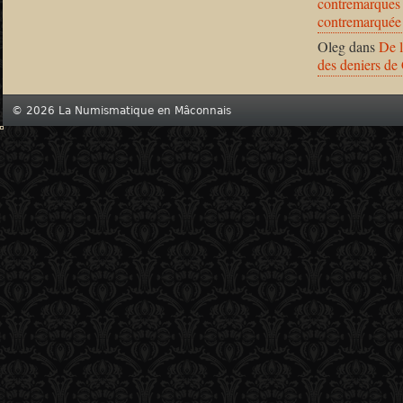
contremarques 
contremarquée
Oleg
dans
De l
des deniers de
© 2026 La Numismatique en Mâconnais