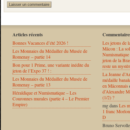
Articles récents
Commentaires
Bonnes Vacances d’été 2026 !
Les jetons de l
Mâcon : La solu
Les Monnaies du Médailler du Musée de
Numismatique
Romenay – partie 14
jeton de la B
Bon pour 1 Prime, une variante inédite du
reste un mystèr
jeton de l’Expo 37 ! :
La Jeanne d’Ar
Les Monnaies du Médailler du Musée de
médaille banal
Romenay – partie 13
en Mâconnais
d’Alexandre Mo
Héraldique et Numismatique – Les
(1/2) ?
Couronnes murales (partie 4 – Le Premier
Empire)
mg
dans
Les m
1 franc Morlon
D
Bruno Servolle