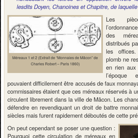
lesdits Doyen, Chanoines et Chapitre, de laquelle 
Les pièc
l’ordonnance
des mérea
distribués pa
les offices
Méreaux 1 et 2 (Extrait de “Monnaies de Mâcon” de
plomb ne res
Charles Robert – Paris 1860)
en rien aux
l’époque 
pouvaient difficilement être accusés de faux monnay
commissaires étaient que ces méreaux réservés à un 
circulent librement dans la ville de Mâcon. Les chan
défendre en revendiquant un droit de battre monnai
siècles mais furent rapidement déboutés de cette pré
On peut cependant se poser une question :
Pourquoi cette circulation de méreaux en