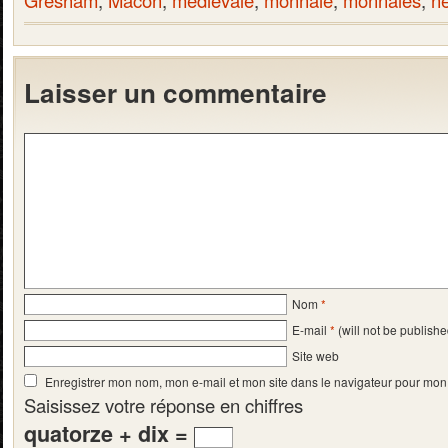
Gresham
,
Macon
,
médiévale
,
monnaie
,
monnaies
,
né
Laisser un commentaire
Nom
*
E-mail
*
(will not be publishe
Site web
Enregistrer mon nom, mon e-mail et mon site dans le navigateur pour mo
Saisissez votre réponse en chiffres
quatorze + dix =