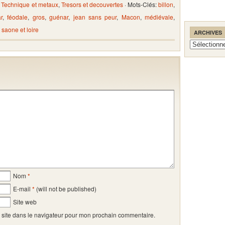
,
Technique et metaux
,
Tresors et decouvertes
· Mots-Clés:
billon
,
r
,
féodale
,
gros
,
guénar
,
jean sans peur
,
Macon
,
médiévale
,
,
saone et loire
ARCHIVES
Archives
Nom
*
E-mail
*
(will not be published)
Site web
 site dans le navigateur pour mon prochain commentaire.