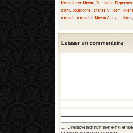
Monnaies de Macon
,
Questions - Reponses
blanc
,
bourgogne
,
charles VI
,
demi guéna
monnaie
,
monnaies
,
Moyen-Age
,
petit blanc
Laisser un commentaire
Enregistrer mon nom, mon e-mail et mon
Saisissez votre réponse en chiffres