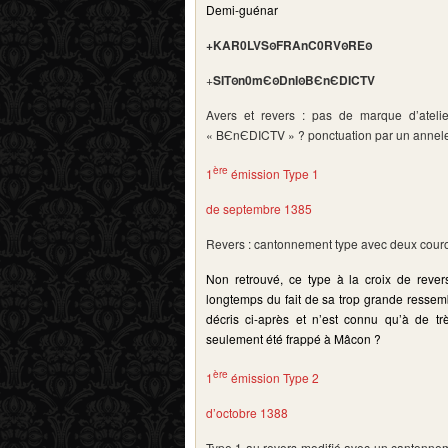
Demi-guénar
+KAR0LVSꙩFRAnC0RVꙩREꙩ
+
SITꙩn0mЄꙩDnIꙩBЄnЄDICTV
Avers et revers : pas de marque d’atel
« B
Є
nЄDICTV » ? ponctuation par un annelet
ère
1
émission Type 1
de septembre 1385
Revers : cantonnement type avec deux couro
Non retrouvé, ce type à
la croix de reve
longtemps du fait de sa trop grande ressemb
décris ci-après et n’est connu qu’à de tr
seulement été frappé à Mâcon ?
ère
1
émission Type 2
d’octobre 1388
Type 1 au revers modifié avec un cantonnem