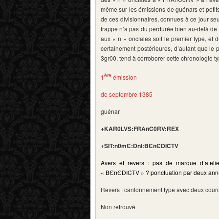
même sur les émissions de guénars et petit
de ces divisionnaires, connues à ce jour s
frappe n’a pas du perdurée bien au-delà de 
aux « n » onciales soit le premier type, et
certainement postérieures, d’autant que le
3gr00, tend à corroborer cette chronologie 
ère
1
émission
de septembre 1385
guénar
+KAR0LVS:FRAnC0RV:REX
+
SIT:n0mЄ:DnI:BЄnЄDICTV
Avers et revers : pas de marque d’atel
« BЄnЄDICTV » ? ponctuation par deux annel
Revers : cantonnement type avec deux couro
Non retrouvé