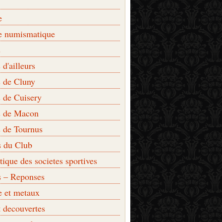
e
e numismatique
s
d'ailleurs
 de Cluny
 de Cuisery
 de Macon
 de Tournus
s du Club
que des societes sportives
s – Reponses
e et metaux
t decouvertes