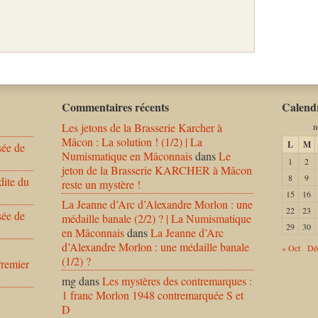
Commentaires récents
Calendr
Les jetons de la Brasserie Karcher à
n
Mâcon : La solution ! (1/2) | La
L
M
sée de
Numismatique en Mâconnais
dans
Le
1
2
jeton de la Brasserie KARCHER à Mâcon
8
9
dite du
reste un mystère !
15
16
La Jeanne d’Arc d’Alexandre Morlon : une
22
23
sée de
médaille banale (2/2) ? | La Numismatique
29
30
en Mâconnais
dans
La Jeanne d’Arc
d’Alexandre Morlon : une médaille banale
« Oct
Dé
(1/2) ?
Premier
mg
dans
Les mystères des contremarques :
1 franc Morlon 1948 contremarquée S et
D