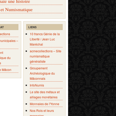
ie une histoire
 et Numismatique
IAT
LIENS
ections
10 francs Génie de la
Liberté / Jean Luc
municipales –
Maréchal
acmecollections – Site
nt
numismatique
ique du
généraliste
s
Groupement
e Mâcon
Archéologique du
Mâconnais
InfoNumis
Le site des métaux et
alliages monétaires
Monnaies de l'Yonne
Nos Rois et leurs
monnaies