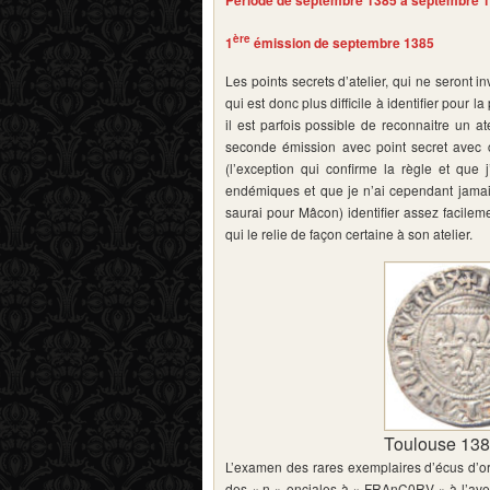
Période de septembre 1385 à septembre 14
ère
1
émission
de septembre 1385
Les points secrets d’atelier, qui ne seront 
qui est donc plus difficile à identifier pour
il est parfois possible de reconnaitre un a
seconde émission avec point secret avec c
(l’exception qui confirme la règle et que 
endémiques et que je n’ai cependant jamais 
saurai pour Mâcon) identifier assez facileme
qui le relie de façon certaine à son atelier.
Toulouse 13
L’examen des rares exemplaires d’écus d’o
des « n » onciales à « FRAnC0RV » à l’avers 