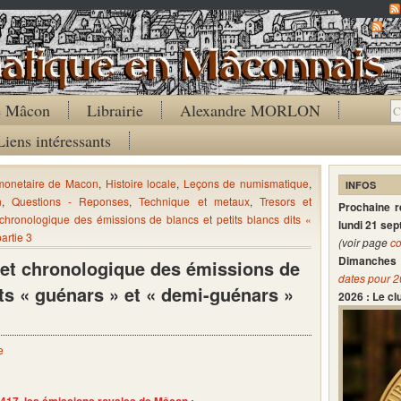
Co
de Mâcon
Librairie
Alexandre MORLON
Liens intéressants
 monetaire de Macon
,
Histoire locale
,
Leçons de numismatique
,
INFOS
n
,
Questions - Reponses
,
Technique et metaux
,
Tresors et
Prochaine 
hronologique des émissions de blancs et petits blancs dits «
lundi 21 se
artie 3
(voir page
co
Dimanches 
et chronologique des émissions de
dates pour 
its « guénars » et « demi-guénars »
2026 : Le c
e