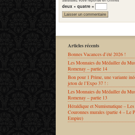
deux × quatre =
Articles récents
Bonnes Vacances d’été 2026 !
Les Monnaies du Médailler du Mu
Romenay – partie 14
Bon pour 1 Prime, une variante iné
jeton de l’Expo 37 ! :
Les Monnaies du Médailler du Mu
Romenay – partie 13
Héraldique et Numismatique – Les
Couronnes murales (partie 4 – Le 
Empire)