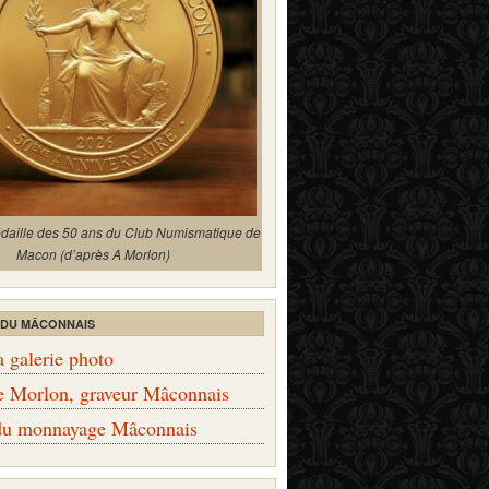
édaille des 50 ans du Club Numismatique de
Macon (d’après A Morlon)
 DU MÂCONNAIS
a galerie photo
e Morlon, graveur Mâconnais
 du monnayage Mâconnais