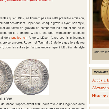
17, les émissions royales de Mâcon :
inventés qu’en 1389, ne figurent pas sur cette première émission,
 la plupart des ateliers. Cependant chaque graveur ayant son style,
telier au travail de gravure en comparant les productions de la
elles de la première. C’est le cas pour Montpellier, Toulouse
j’ai déjà
publiés ici
), Angers, Mâcon (avec ses lis mâconnais
croisé encore), Rouen, et Tournai ; 6 ateliers que je sais (ou
nt, pour les autres je n’ai pas encore repéré LE détail de style
Projet de m
MONNAIES
Accès à l
Alexandr
Histoire
86-1388
r de Mâcon frappés avant 1389 nous révèle des légendes avec
et à « RЄGnAT » au revers, il y a fort à parier qu’il en soit de