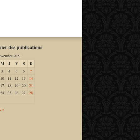
ier des publications
ovembre 2021
M
J
V
S
D
3
4
5
6
7
10
11
12
13
14
17
18
19
20
21
24
25
26
27
28
c »