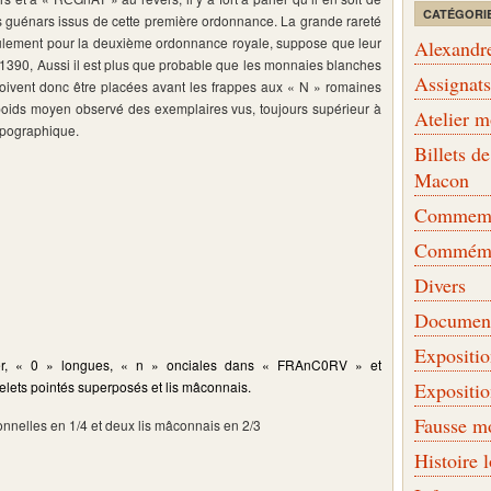
CATÉGORI
s guénars issus de cette première ordonnance. La grande rareté
eulement pour la deuxième ordonnance royale, suppose que leur
Alexandr
1390, Aussi il est plus que probable que les monnaies blanches
Assignat
 doivent donc être placées avant les frappes aux « N » romaines
 poids moyen observé des exemplaires vus, toujours supérieur à
Atelier 
typographique.
Billets 
Macon
Commemor
Commémo
Divers
Document
Expositi
ier, « 0 » longues, « n » onciales
dans « FRA
nC0RV » et
ets pointés superposés et lis mâconnais.
Expositi
Fausse m
nnelles en 1/4 et deux lis mâconnais en 2/3
Histoire 