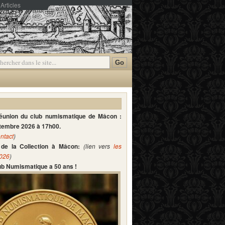
Articles
mmentaires
réunion du club numismatique de Mâcon :
ptembre 2026 à 17h00.
ntact
)
de la Collection à Mâcon:
(lien vers
les
2026
)
lub Numismatique a 50 ans !