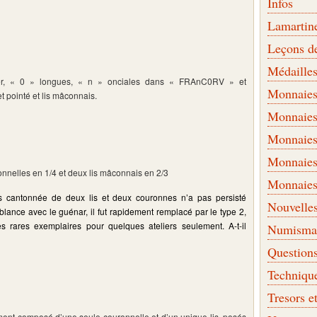
Infos
Lamartin
Leçons d
Médaille
ier, « 0 » longues, « n » onciales dans « FRAnC0RV » et
Monnaies 
 pointé et lis mâconnais.
Monnaies
Monnaies
Monnaies
nnelles en 1/4 et deux lis mâconnais en 2/3
Monnaies
rs
cantonnée de deux lis et deux couronnes n’a pas persisté
Nouvelle
lance avec le guénar, il fut rapidement remplacé par le type 2,
ès rares exemplaires pour quelques ateliers seulement. A-t-il
Numismati
Question
Techniqu
Tresors e
ent composé d’une seule couronnelle et d’un unique lis, posés