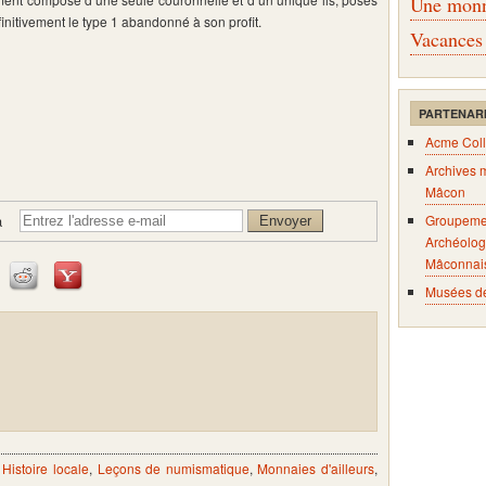
Une monna
finitivement le type 1 abandonné à son profit.
Vacances
PARTENAR
Acme Coll
Archives 
Mâcon
Groupeme
à
Archéolog
Mâconnai
Musées d
,
Histoire locale
,
Leçons de numismatique
,
Monnaies d'ailleurs
,