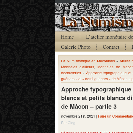
Home
L’atelier monétaire 
Galerie Photo
Contact
La Numismatique en Mâconnais
»
Atelier
Monnaies d'ailleurs
,
Monnaies de Maco
decouvertes
»
Approche typographique et c
guénars » et « demi-guénars » de Mâcon – p
Approche typographique 
blancs et petits blancs d
de Mâcon – partie 3
novembre 21st, 2021 |
Faire un Commentair
Par Oleg