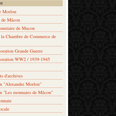
ES
e Morlon
s de Mâcon
monetaire de Macon
de la Chambre de Commerce de
ation Grande Guerre
ration WW2 / 1939-1945
s d'archives
on "Alexandre Morlon"
on "Les monnaies de Mâcon"
onnaie
locale