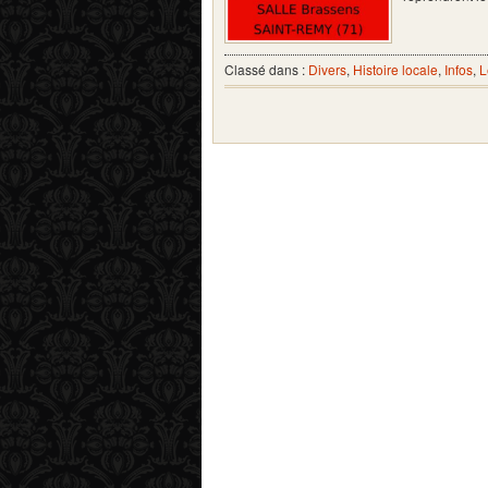
Classé dans :
Divers
,
Histoire locale
,
Infos
,
L