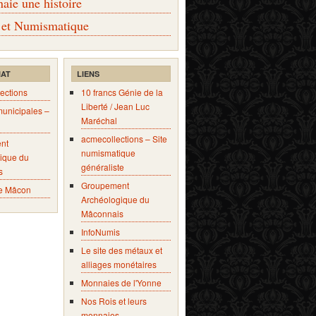
ie une histoire
 et Numismatique
IAT
LIENS
ections
10 francs Génie de la
Liberté / Jean Luc
municipales –
Maréchal
acmecollections – Site
nt
numismatique
ique du
généraliste
s
Groupement
e Mâcon
Archéologique du
Mâconnais
InfoNumis
Le site des métaux et
alliages monétaires
Monnaies de l'Yonne
Nos Rois et leurs
monnaies