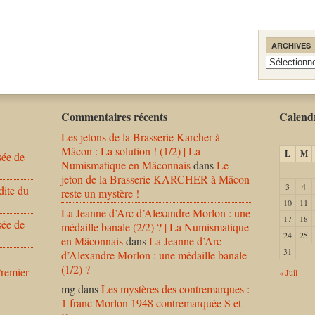
ARCHIVES
Archives
Commentaires récents
Calendr
Les jetons de la Brasserie Karcher à
Mâcon : La solution ! (1/2) | La
L
M
sée de
Numismatique en Mâconnais
dans
Le
jeton de la Brasserie KARCHER à Mâcon
3
4
dite du
reste un mystère !
10
11
La Jeanne d’Arc d’Alexandre Morlon : une
17
18
sée de
médaille banale (2/2) ? | La Numismatique
24
25
en Mâconnais
dans
La Jeanne d’Arc
31
d’Alexandre Morlon : une médaille banale
(1/2) ?
Premier
« Juil
mg
dans
Les mystères des contremarques :
1 franc Morlon 1948 contremarquée S et