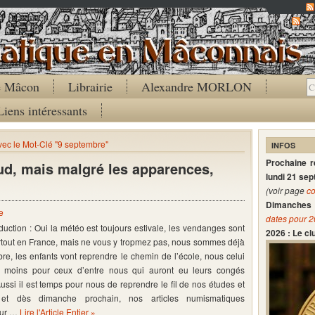
Co
de Mâcon
Librairie
Alexandre MORLON
Liens intéressants
avec le Mot-Clé "9 septembre"
INFOS
Prochaine 
aud, mais malgré les apparences,
lundi 21 se
(voir page
co
Dimanches 
e
dates pour 
duction : Oui la météo est toujours estivale, les vendanges sont
2026 : Le c
tout en France, mais ne vous y tropmez pas, nous sommes déjà
re, les enfants vont reprendre le chemin de l’école, nous celui
au moins pour ceux d’entre nous qui auront eu leurs congés
ussi il est temps pour nous de reprendre le fil de nos études et
, et dès dimanche prochain, nos articles numismatiques
eur …
Lire l'Article Entier »