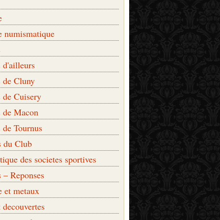
e
e numismatique
s
d'ailleurs
 de Cluny
 de Cuisery
 de Macon
 de Tournus
s du Club
que des societes sportives
s – Reponses
e et metaux
t decouvertes