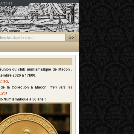
Articles
mmentaires
réunion du club numismatique de Mâcon :
ptembre 2026 à 17h00.
ntact
)
de la Collection à Mâcon:
(lien vers
les
2026
)
lub Numismatique a 50 ans !