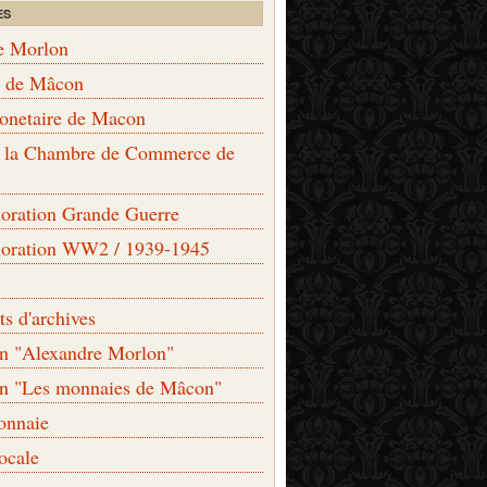
ES
e Morlon
s de Mâcon
monetaire de Macon
de la Chambre de Commerce de
ation Grande Guerre
ration WW2 / 1939-1945
s d'archives
on "Alexandre Morlon"
on "Les monnaies de Mâcon"
onnaie
locale