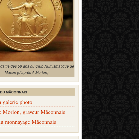
édaille des 50 ans du Club Numismatique de
Macon (d’après A Morlon)
 DU MÂCONNAIS
a galerie photo
e Morlon, graveur Mâconnais
 du monnayage Mâconnais