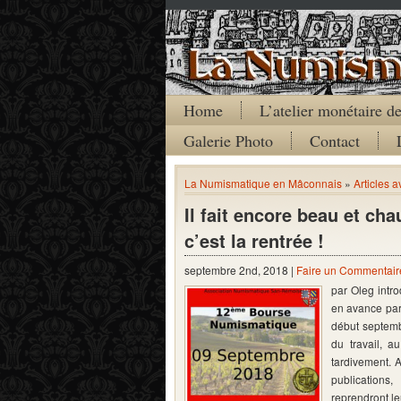
Home
L’atelier monétaire 
Galerie Photo
Contact
La Numismatique en Mâconnais
»
Articles 
Il fait encore beau et ch
c’est la rentrée !
septembre 2nd, 2018 |
Faire un Commentair
par Oleg intro
en avance par
début septemb
du travail, 
tardivement. A
publications
reprendront l