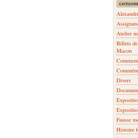
CATÉGORI
Alexandr
Assignat
Atelier 
Billets 
Macon
Commemor
Commémo
Divers
Document
Expositi
Expositi
Fausse m
Histoire 