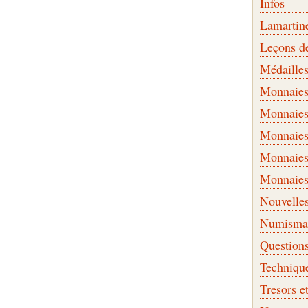
Infos
Lamartin
Leçons d
Médaille
Monnaies 
Monnaies
Monnaies
Monnaies
Monnaies
Nouvelle
Numismati
Question
Techniqu
Tresors e