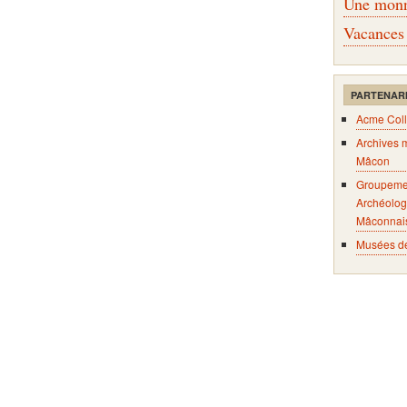
Une monna
Vacances
PARTENAR
Acme Coll
Archives 
Mâcon
Groupeme
Archéolog
Mâconnai
Musées d