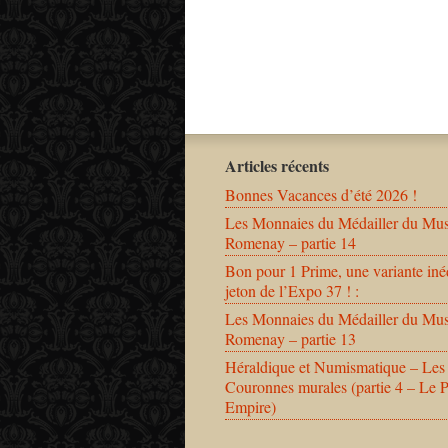
Articles récents
Bonnes Vacances d’été 2026 !
Les Monnaies du Médailler du Mu
Romenay – partie 14
Bon pour 1 Prime, une variante iné
jeton de l’Expo 37 ! :
Les Monnaies du Médailler du Mu
Romenay – partie 13
Héraldique et Numismatique – Les
Couronnes murales (partie 4 – Le 
Empire)