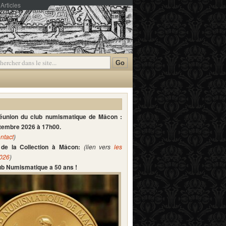
Articles
mmentaires
réunion du club numismatique de Mâcon :
ptembre 2026 à 17h00.
ntact
)
de la Collection à Mâcon:
(lien vers
les
2026
)
lub Numismatique a 50 ans !