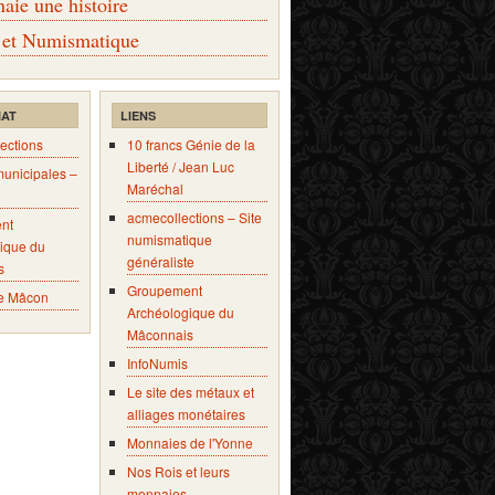
ie une histoire
 et Numismatique
IAT
LIENS
ections
10 francs Génie de la
Liberté / Jean Luc
municipales –
Maréchal
acmecollections – Site
nt
numismatique
ique du
généraliste
s
Groupement
e Mâcon
Archéologique du
Mâconnais
InfoNumis
Le site des métaux et
alliages monétaires
Monnaies de l'Yonne
Nos Rois et leurs
monnaies