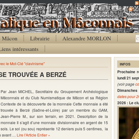
Co
de Mâcon
Librairie
Alexandre MORLON
Liens intéressants
avec le Mot-Clé "clavinisme"
INFOS
Prochaine 
SE TROUVÉE A BERZÉ
lundi 21 se
(voir page
co
Dimanches 
Par Jean MICHEL, Secrétaire du Groupement Archéologique
dates pour 
Mâconnais et du Club Numismatique de Mâcon et sa Région
2026 : Le c
Contexte de la découverte de la monnaie Cette monnaie a été
trouvée à Berzé (Saône-et-Loire) par un membre du GAM,
Jean-Pierre M., sur son terrain, en 2021. Description de la
monnaie Il s’agit d’une monnaie divisionnaire en argent de 15
sols. Le sol (ou sou) représente 12 deniers puis 5 centimes, la
eu avant …
Lire l'Article Entier »