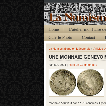
Home
L’atelier monétaire 
Galerie Photo
Contact
La Numismatique en Mâconnais
»
Articles 
UNE MONNAIE GENEVOI
juin 6th, 2021 |
Faire un Commentaire
monnaie équivaut donc à 75 centimes. Il y 