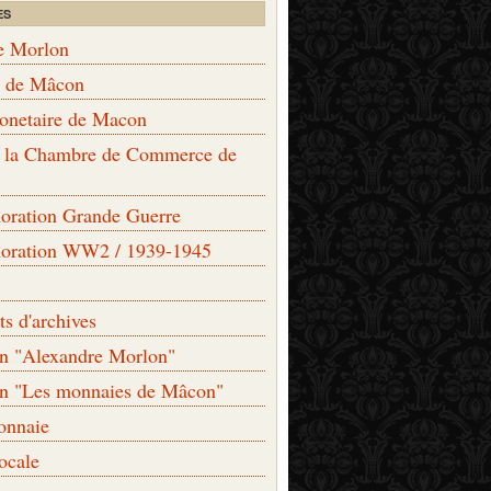
ES
e Morlon
s de Mâcon
monetaire de Macon
de la Chambre de Commerce de
ation Grande Guerre
ration WW2 / 1939-1945
s d'archives
on "Alexandre Morlon"
on "Les monnaies de Mâcon"
onnaie
locale