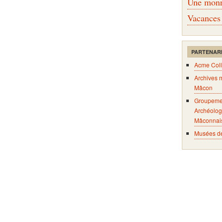
Une monna
Vacances
PARTENAR
Acme Coll
Archives 
Mâcon
Groupeme
Archéolog
Mâconnai
Musées d