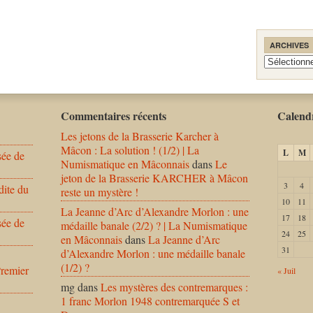
ARCHIVES
Archives
Commentaires récents
Calendr
Les jetons de la Brasserie Karcher à
Mâcon : La solution ! (1/2) | La
L
M
sée de
Numismatique en Mâconnais
dans
Le
jeton de la Brasserie KARCHER à Mâcon
3
4
dite du
reste un mystère !
10
11
La Jeanne d’Arc d’Alexandre Morlon : une
17
18
sée de
médaille banale (2/2) ? | La Numismatique
24
25
en Mâconnais
dans
La Jeanne d’Arc
31
d’Alexandre Morlon : une médaille banale
(1/2) ?
Premier
« Juil
mg
dans
Les mystères des contremarques :
1 franc Morlon 1948 contremarquée S et