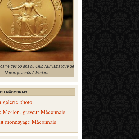
édaille des 50 ans du Club Numismatique de
Macon (d’après A Morlon)
 DU MÂCONNAIS
a galerie photo
e Morlon, graveur Mâconnais
 du monnayage Mâconnais