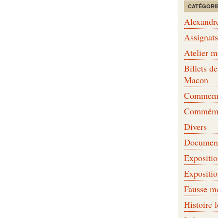
CATÉGORI
Alexandr
Assignat
Atelier 
Billets 
Macon
Commemor
Commémo
Divers
Document
Expositi
Expositi
Fausse m
Histoire 