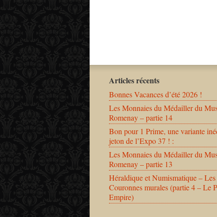
Articles récents
Bonnes Vacances d’été 2026 !
Les Monnaies du Médailler du Mu
Romenay – partie 14
Bon pour 1 Prime, une variante iné
jeton de l’Expo 37 ! :
Les Monnaies du Médailler du Mu
Romenay – partie 13
Héraldique et Numismatique – Les
Couronnes murales (partie 4 – Le 
Empire)