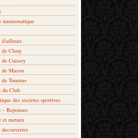
e
e numismatique
s
d'ailleurs
 de Cluny
 de Cuisery
 de Macon
 de Tournus
s du Club
que des societes sportives
s – Reponses
e et metaux
t decouvertes