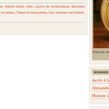
es
,
Histoire locale
,
Infos
,
Leçons de numismatique
,
Monnaies
 et metaux
,
Tresors et decouvertes
,
Une monnaie une histoire
,
Projet de m
MONNAIES
Accès à l
Alexandr
Histoire