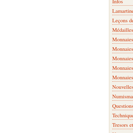
Infos
Lamartin
Leçons d
Médaille
Monnaies 
Monnaies
Monnaies
Monnaies
Monnaies
Nouvelle
Numismati
Question
Techniqu
Tresors e