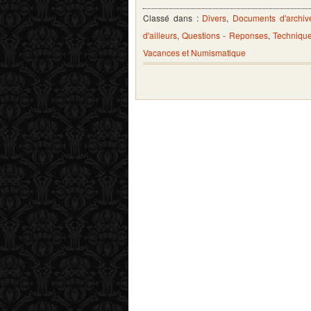
Classé dans :
Divers
,
Documents d'archiv
d'ailleurs
,
Questions - Reponses
,
Technique
Vacances et Numismatique