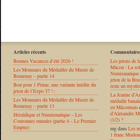
Articles récents
Commentaires
Bonnes Vacances d’été 2026 !
Les jetons de l
Mâcon : La solu
Les Monnaies du Médailler du Musée de
Numismatique
Romenay – partie 14
jeton de la B
Bon pour 1 Prime, une variante inédite du
reste un mystèr
jeton de l’Expo 37 ! :
La Jeanne d’Ar
Les Monnaies du Médailler du Musée de
médaille banal
Romenay – partie 13
en Mâconnais
d’Alexandre Mo
Héraldique et Numismatique – Les
(1/2) ?
Couronnes murales (partie 4 – Le Premier
Empire)
mg
dans
Les m
1 franc Morlon