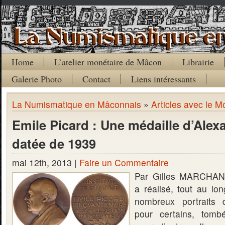
Home
L’atelier monétaire de Mâcon
Librairie
Galerie Photo
Contact
Liens intéressants
La Numismatique en Mâconnais
»
Articles avec le M
Emile Picard : Une médaille d’Ale
datée de 1939
mai 12th, 2013 |
Faire un Commentaire
Par Gilles MARCHAN
a réalisé, tout au lo
nombreux portraits 
pour certains, tomb