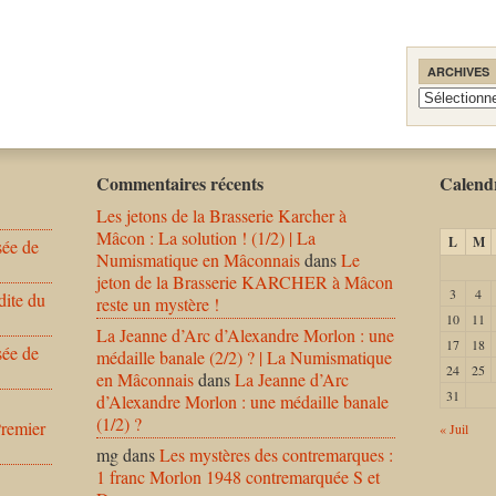
ARCHIVES
Archives
Commentaires récents
Calendr
Les jetons de la Brasserie Karcher à
Mâcon : La solution ! (1/2) | La
L
M
sée de
Numismatique en Mâconnais
dans
Le
jeton de la Brasserie KARCHER à Mâcon
3
4
dite du
reste un mystère !
10
11
La Jeanne d’Arc d’Alexandre Morlon : une
17
18
sée de
médaille banale (2/2) ? | La Numismatique
24
25
en Mâconnais
dans
La Jeanne d’Arc
31
d’Alexandre Morlon : une médaille banale
(1/2) ?
Premier
« Juil
mg
dans
Les mystères des contremarques :
1 franc Morlon 1948 contremarquée S et