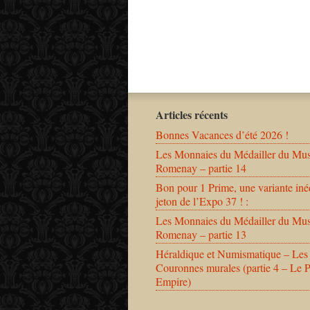
Articles récents
Bonnes Vacances d’été 2026 !
Les Monnaies du Médailler du Mu
Romenay – partie 14
Bon pour 1 Prime, une variante iné
jeton de l’Expo 37 ! :
Les Monnaies du Médailler du Mu
Romenay – partie 13
Héraldique et Numismatique – Les
Couronnes murales (partie 4 – Le 
Empire)