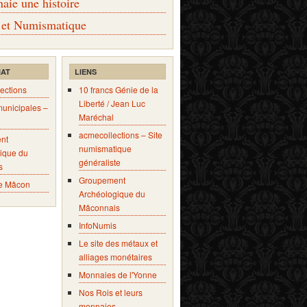
ie une histoire
 et Numismatique
IAT
LIENS
ections
10 francs Génie de la
Liberté / Jean Luc
municipales –
Maréchal
acmecollections – Site
nt
numismatique
ique du
généraliste
s
Groupement
e Mâcon
Archéologique du
Mâconnais
InfoNumis
Le site des métaux et
alliages monétaires
Monnaies de l'Yonne
Nos Rois et leurs
monnaies