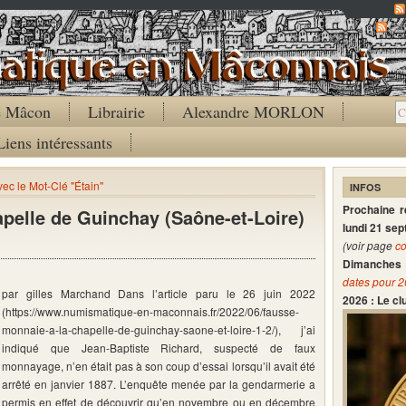
Co
de Mâcon
Librairie
Alexandre MORLON
Liens intéressants
vec le Mot-Clé "Étain"
INFOS
Prochaine 
pelle de Guinchay (Saône-et-Loire)
lundi 21 se
(voir page
co
Dimanches 
dates pour 
par gilles Marchand Dans l’article paru le 26 juin 2022
2026 : Le c
(https://www.numismatique-en-maconnais.fr/2022/06/fausse-
monnaie-a-la-chapelle-de-guinchay-saone-et-loire-1-2/), j’ai
indiqué que Jean-Baptiste Richard, suspecté de faux
monnayage, n’en était pas à son coup d’essai lorsqu’il avait été
arrêté en janvier 1887. L’enquête menée par la gendarmerie a
permis en effet de découvrir qu’en novembre ou en décembre