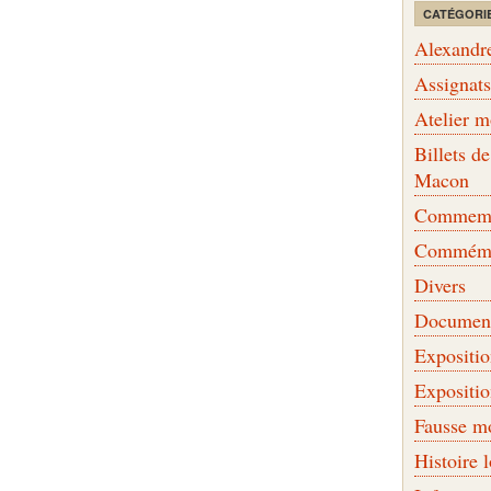
CATÉGORI
Alexandr
Assignat
Atelier 
Billets 
Macon
Commemor
Commémo
Divers
Document
Expositi
Expositi
Fausse m
Histoire 