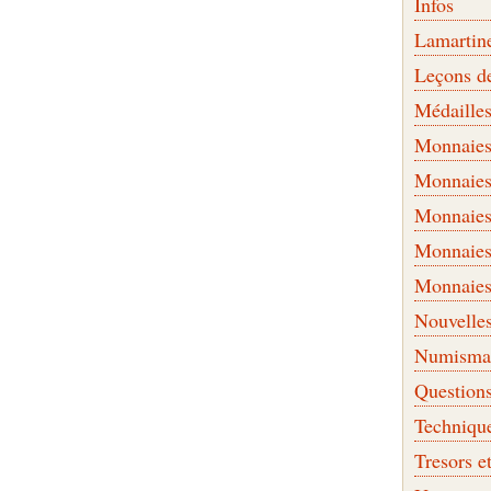
Infos
Lamartin
Leçons d
Médaille
Monnaies 
Monnaies
Monnaies
Monnaies
Monnaies
Nouvelle
Numismati
Question
Techniqu
Tresors e