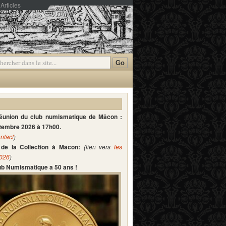
Articles
mmentaires
réunion du club numismatique de Mâcon :
ptembre 2026 à 17h00.
ntact
)
de la Collection à Mâcon:
(lien vers
les
2026
)
lub Numismatique a 50 ans !