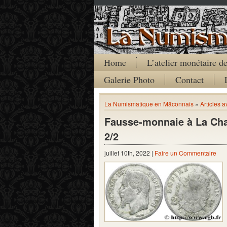
Home
L’atelier monétaire 
Galerie Photo
Contact
La Numismatique en Mâconnais
»
Articles a
Fausse-monnaie à La Cha
2/2
juillet 10th, 2022 |
Faire un Commentaire