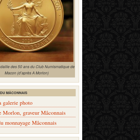
édaille des 50 ans du Club Numismatique de
Macon (d’après A Morlon)
 DU MÂCONNAIS
a galerie photo
e Morlon, graveur Mâconnais
 du monnayage Mâconnais