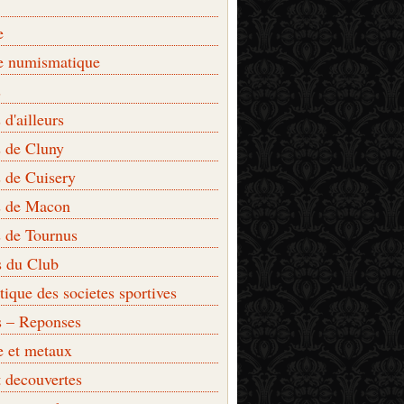
e
e numismatique
s
d'ailleurs
 de Cluny
 de Cuisery
 de Macon
 de Tournus
s du Club
que des societes sportives
s – Reponses
e et metaux
t decouvertes