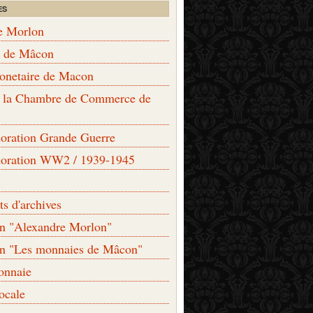
ES
e Morlon
s de Mâcon
monetaire de Macon
de la Chambre de Commerce de
ation Grande Guerre
ration WW2 / 1939-1945
s d'archives
on "Alexandre Morlon"
on "Les monnaies de Mâcon"
onnaie
locale