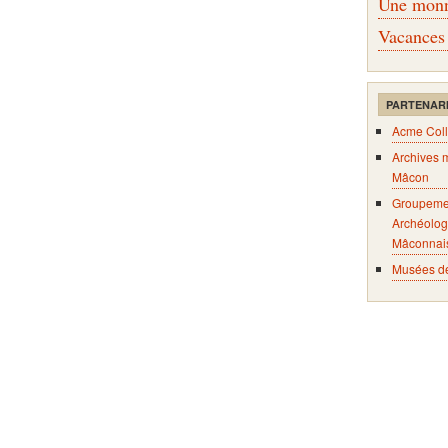
Une monna
Vacances
PARTENAR
Acme Coll
Archives 
Mâcon
Groupeme
Archéolog
Mâconnai
Musées d