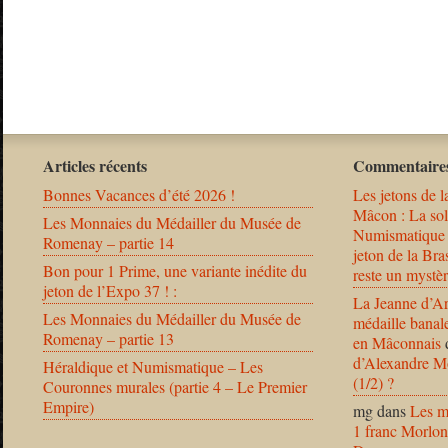
Articles récents
Commentaires
Bonnes Vacances d’été 2026 !
Les jetons de l
Mâcon : La solu
Les Monnaies du Médailler du Musée de
Numismatique
Romenay – partie 14
jeton de la B
Bon pour 1 Prime, une variante inédite du
reste un mystèr
jeton de l’Expo 37 ! :
La Jeanne d’Ar
Les Monnaies du Médailler du Musée de
médaille banal
Romenay – partie 13
en Mâconnais
d’Alexandre Mo
Héraldique et Numismatique – Les
(1/2) ?
Couronnes murales (partie 4 – Le Premier
Empire)
mg
dans
Les m
1 franc Morlon