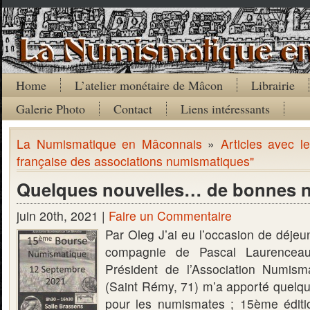
Home
L’atelier monétaire de Mâcon
Librairie
Galerie Photo
Contact
Liens intéressants
La Numismatique en Mâconnais
»
Articles avec l
française des associations numismatiques"
Quelques nouvelles… de bonnes n
juin 20th, 2021 |
Faire un Commentaire
Par Oleg J’ai eu l’occasion de déje
compagnie de Pascal Laurenceau
Président de l’Association Numis
(Saint Rémy, 71) m’a apporté quelq
pour les numismates ; 15ème édit