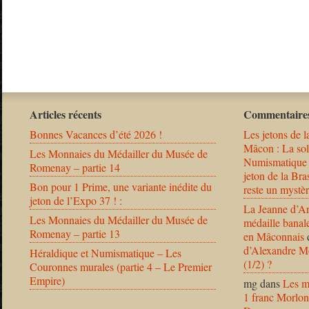
Articles récents
Commentaires
Bonnes Vacances d’été 2026 !
Les jetons de l
Mâcon : La solu
Les Monnaies du Médailler du Musée de
Numismatique
Romenay – partie 14
jeton de la B
Bon pour 1 Prime, une variante inédite du
reste un mystèr
jeton de l’Expo 37 ! :
La Jeanne d’Ar
Les Monnaies du Médailler du Musée de
médaille banal
Romenay – partie 13
en Mâconnais
d’Alexandre Mo
Héraldique et Numismatique – Les
(1/2) ?
Couronnes murales (partie 4 – Le Premier
Empire)
mg
dans
Les m
1 franc Morlon