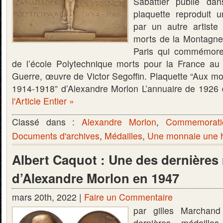
Sabattier publié dans 
plaquette reproduit 
par un autre artist
morts de la Montagne
Paris qui commémore
de l’école Polytechnique morts pour la France au
Guerre, œuvre de Victor Segoffin. Plaquette “Aux mo
1914-1918” d’Alexandre Morlon L’annuaire de 1926
l'Article Entier »
Classé dans :
Alexandre Morlon
,
Commemorati
Documents d'archives
,
Médailles
,
Une monnaie une h
Albert Caquot : Une des dernières
d’Alexandre Morlon en 1947
mars 20th, 2022 |
Faire un Commentaire
par gilles Marchan
dernières médaille