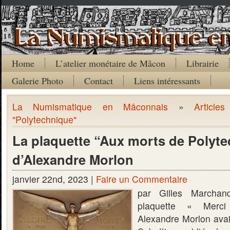
Home
L’atelier monétaire de Mâcon
Librairie
Galerie Photo
Contact
Liens intéressants
La Numismatique en Mâconnais
»
Article
"Polytechnique"
La plaquette “Aux morts de Polyt
d’Alexandre Morlon
janvier 22nd, 2023 |
Faire un Commentaire
par Gilles Marcha
plaquette « Merci
Alexandre Morlon avai