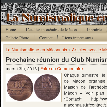
Home
L’atelier monétaire de Mâcon
Librairie
Galerie Photo
Contact
Liens intéressants
La Numismatique en Mâconnais
»
Articles avec le M
Prochaine réunion du Club Numis
mars 13th, 2016 |
Faire un Commentaire
Chaque trimestre, l
de Mâcon organise
Maison de l’archéol
Mâcon – Voir plan 
“Contact” http://ww
maconnais.fr/contact/