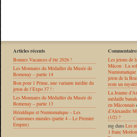
Articles récents
Commentaires
Bonnes Vacances d’été 2026 !
Les jetons de l
Mâcon : La solu
Les Monnaies du Médailler du Musée de
Numismatique
Romenay – partie 14
jeton de la B
Bon pour 1 Prime, une variante inédite du
reste un mystèr
jeton de l’Expo 37 ! :
La Jeanne d’Ar
Les Monnaies du Médailler du Musée de
médaille banal
Romenay – partie 13
en Mâconnais
d’Alexandre Mo
Héraldique et Numismatique – Les
(1/2) ?
Couronnes murales (partie 4 – Le Premier
Empire)
mg
dans
Les m
1 franc Morlon