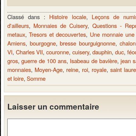
Classé dans :
Histoire locale
,
Leçons de numi
d'ailleurs
,
Monnaies de Cuisery
,
Questions - Rep
metaux
,
Tresors et decouvertes
,
Une monnaie une h
Amiens
,
bourgogne
,
bresse bourguignonne
,
chalo
VI
,
Charles VII
,
couronne
,
cuisery
,
dauphin
,
duc
,
féo
gros
,
guerre de 100 ans
,
Isabeau de bavière
,
jean s
monnaies
,
Moyen-Age
,
reine
,
roi
,
royale
,
saint laur
et loire
,
Somme
Laisser un commentaire