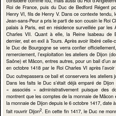
considéré comme fou, mais aussi du Roi d’Angleterr
Roi de France, puis du Duc de Bedford Régent pou
Henry VI, fils de Henry V. Dans ce contexte tendu,
Jean-sans-Peur a pris le parti de son cousin le Roi C
palais à Paris, est en résidence surveillée par les
Charles VII. Quant à elle, la Reine Isabeau de
dernier, est en exil à Tours. Après avoir libéré cell
le Duc de Bourgogne se verra confier officiellement
remerciement, l’exploitation les ateliers de Dijon (d
Saône) et Mâcon, entres autres, pour un bail d’un an,
en octobre 1418 par le Roi Charles VI après l’avoir 
Duc outrepassera ce bail et conservera les ateliers j
Dans les faits le Duc s’était déjà emparé de Dijon 
« associés » administrativement puisque des d
montrent que les comptes de la monnaie de Mâcon é
la monnaie de Dijon depuis le 6 octobre 1417, date à 
2
fait rouvrir Dijon
. En cette fin 1417, le Duc ne mon