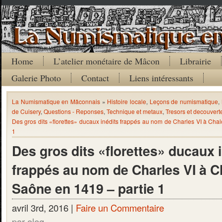
Home
L’atelier monétaire de Mâcon
Librairie
Galerie Photo
Contact
Liens intéressants
La Numismatique en Mâconnais
»
Histoire locale
,
Leçons de numismatique
,
de Cuisery
,
Questions - Reponses
,
Technique et metaux
,
Tresors et decouvert
Des gros dits «florettes» ducaux inédits frappés au nom de Charles VI à Cha
1
Des gros dits «florettes» ducaux 
frappés au nom de Charles VI à C
Saône en 1419 – partie 1
avril 3rd, 2016 |
Faire un Commentaire
par oleg