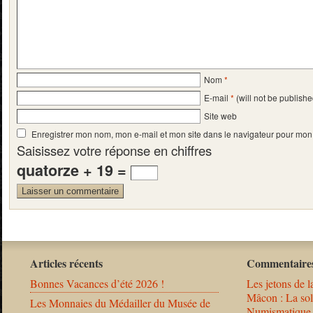
Nom
*
E-mail
*
(will not be publishe
Site web
Enregistrer mon nom, mon e-mail et mon site dans le navigateur pour mo
Saisissez votre réponse en chiffres
quatorze + 19 =
Articles récents
Commentaires
Bonnes Vacances d’été 2026 !
Les jetons de l
Mâcon : La solu
Les Monnaies du Médailler du Musée de
Numismatique