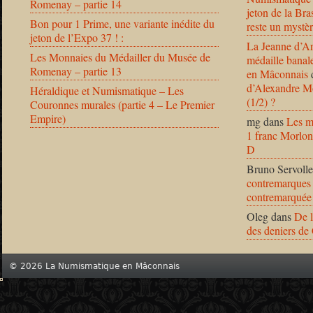
Romenay – partie 14
jeton de la B
Bon pour 1 Prime, une variante inédite du
reste un mystèr
jeton de l’Expo 37 ! :
La Jeanne d’Ar
Les Monnaies du Médailler du Musée de
médaille banal
Romenay – partie 13
en Mâconnais
d’Alexandre Mo
Héraldique et Numismatique – Les
(1/2) ?
Couronnes murales (partie 4 – Le Premier
Empire)
mg
dans
Les m
1 franc Morlon
D
Bruno Servolle
contremarques 
contremarquée
Oleg
dans
De l
des deniers de
© 2026 La Numismatique en Mâconnais