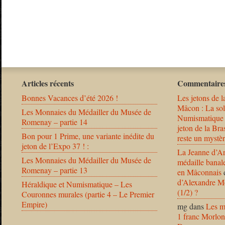
Articles récents
Commentaires
Bonnes Vacances d’été 2026 !
Les jetons de l
Mâcon : La solu
Les Monnaies du Médailler du Musée de
Numismatique
Romenay – partie 14
jeton de la B
Bon pour 1 Prime, une variante inédite du
reste un mystèr
jeton de l’Expo 37 ! :
La Jeanne d’Ar
Les Monnaies du Médailler du Musée de
médaille banal
Romenay – partie 13
en Mâconnais
d’Alexandre Mo
Héraldique et Numismatique – Les
(1/2) ?
Couronnes murales (partie 4 – Le Premier
Empire)
mg
dans
Les m
1 franc Morlon