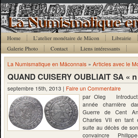
Home
L’atelier monétaire de Mâcon
Librairie
Galerie Photo
Contact
Liens intéressants
La Numismatique en Mâconnais
»
Articles avec le Mo
QUAND CUISERY OUBLIAIT SA « n
septembre 15th, 2013 |
Faire un Commentaire
par Oleg Introduct
année charnière dan
Guerre de Cent An
Charles VII en tant
suite au décès de son
convaincre Philip