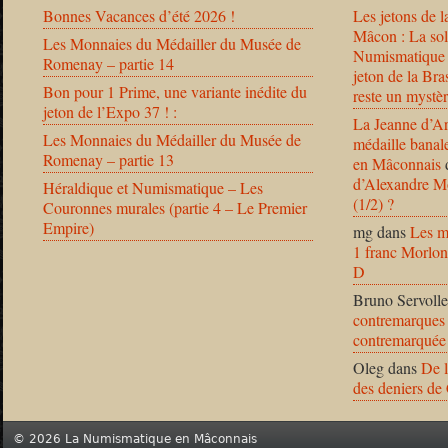
Bonnes Vacances d’été 2026 !
Les jetons de l
Mâcon : La solu
Les Monnaies du Médailler du Musée de
Numismatique
Romenay – partie 14
jeton de la B
Bon pour 1 Prime, une variante inédite du
reste un mystèr
jeton de l’Expo 37 ! :
La Jeanne d’Ar
Les Monnaies du Médailler du Musée de
médaille banal
Romenay – partie 13
en Mâconnais
d’Alexandre Mo
Héraldique et Numismatique – Les
(1/2) ?
Couronnes murales (partie 4 – Le Premier
Empire)
mg
dans
Les m
1 franc Morlon
D
Bruno Servolle
contremarques 
contremarquée
Oleg
dans
De l
des deniers de
© 2026 La Numismatique en Mâconnais