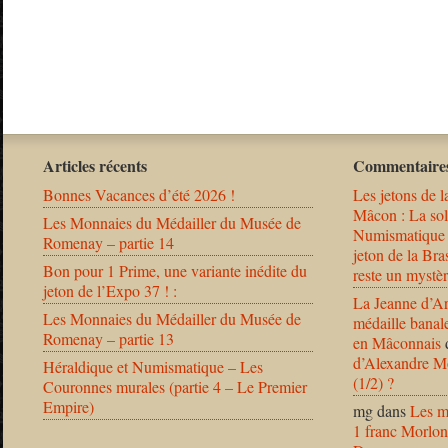
Articles récents
Commentaires
Bonnes Vacances d’été 2026 !
Les jetons de l
Mâcon : La solu
Les Monnaies du Médailler du Musée de
Numismatique
Romenay – partie 14
jeton de la B
Bon pour 1 Prime, une variante inédite du
reste un mystèr
jeton de l’Expo 37 ! :
La Jeanne d’Ar
Les Monnaies du Médailler du Musée de
médaille banal
Romenay – partie 13
en Mâconnais
d’Alexandre Mo
Héraldique et Numismatique – Les
(1/2) ?
Couronnes murales (partie 4 – Le Premier
Empire)
mg
dans
Les m
1 franc Morlon