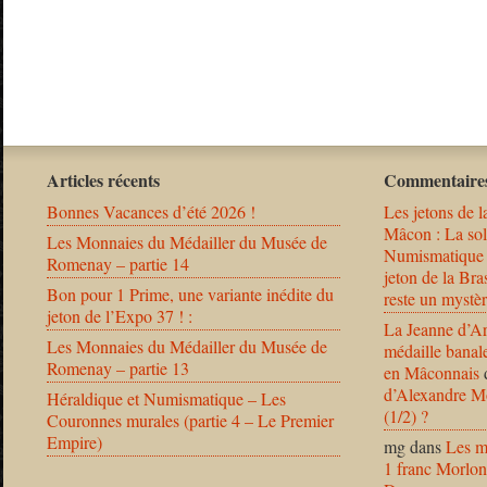
Articles récents
Commentaires
Bonnes Vacances d’été 2026 !
Les jetons de l
Mâcon : La solu
Les Monnaies du Médailler du Musée de
Numismatique
Romenay – partie 14
jeton de la B
Bon pour 1 Prime, une variante inédite du
reste un mystèr
jeton de l’Expo 37 ! :
La Jeanne d’Ar
Les Monnaies du Médailler du Musée de
médaille banal
Romenay – partie 13
en Mâconnais
d’Alexandre Mo
Héraldique et Numismatique – Les
(1/2) ?
Couronnes murales (partie 4 – Le Premier
Empire)
mg
dans
Les m
1 franc Morlon