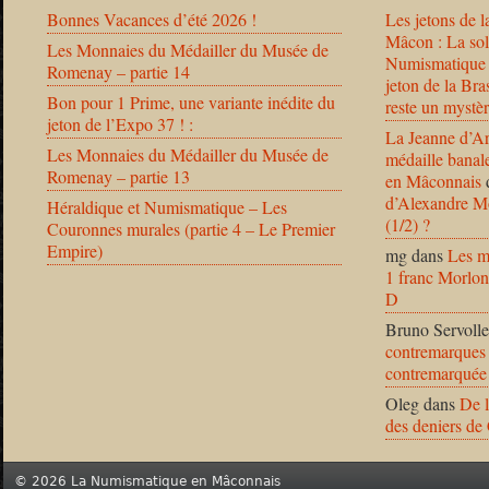
Bonnes Vacances d’été 2026 !
Les jetons de l
Mâcon : La solu
Les Monnaies du Médailler du Musée de
Numismatique
Romenay – partie 14
jeton de la B
Bon pour 1 Prime, une variante inédite du
reste un mystèr
jeton de l’Expo 37 ! :
La Jeanne d’Ar
Les Monnaies du Médailler du Musée de
médaille banal
Romenay – partie 13
en Mâconnais
d’Alexandre Mo
Héraldique et Numismatique – Les
(1/2) ?
Couronnes murales (partie 4 – Le Premier
Empire)
mg
dans
Les m
1 franc Morlon
D
Bruno Servolle
contremarques 
contremarquée
Oleg
dans
De l
des deniers de
© 2026 La Numismatique en Mâconnais