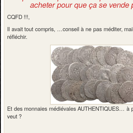
acheter pour que ça se vende pl
CQFD !!!,
Il avait tout compris, …conseil à ne pas méditer, ma
réfléchir.
Et des monnaies médiévales AUTHENTIQUES… à par
veut ?
.