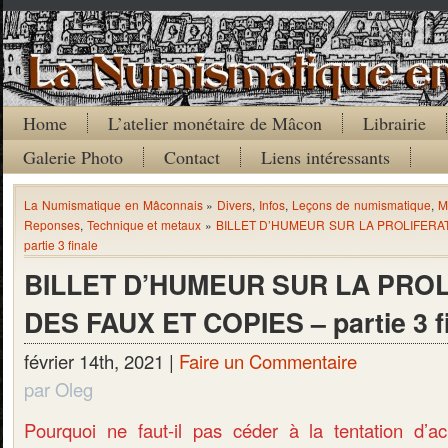
Home
L’atelier monétaire de Mâcon
Librairie
Galerie Photo
Contact
Liens intéressants
La Numismatique en Mâconnais
»
Divers
,
Infos
,
Leçons de numismatique
,
M
Reponses
,
Technique et metaux
»
BILLET D’HUMEUR SUR LA PROLIFERAT
partie 3 finale
BILLET D’HUMEUR SUR LA PRO
DES FAUX ET COPIES – partie 3 f
février 14th, 2021 |
Faire un Commentaire
par Oleg
Pourquoi ne faut-il pas céder à la tentation d’a