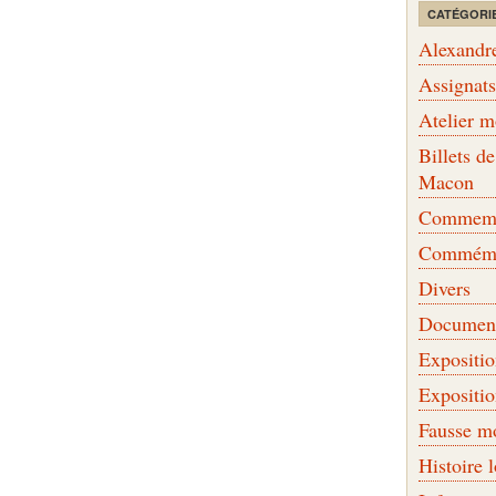
CATÉGORI
Alexandr
Assignat
Atelier 
Billets 
Macon
Commemor
Commémo
Divers
Document
Expositi
Expositi
Fausse m
Histoire 