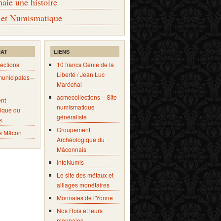
ie une histoire
 et Numismatique
IAT
LIENS
ections
10 francs Génie de la
Liberté / Jean Luc
municipales –
Maréchal
acmecollections – Site
nt
numismatique
ique du
généraliste
s
Groupement
e Mâcon
Archéologique du
Mâconnais
InfoNumis
Le site des métaux et
alliages monétaires
Monnaies de l'Yonne
Nos Rois et leurs
monnaies