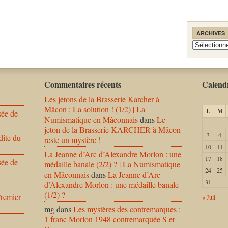
ARCHIVES
Archives
Commentaires récents
Calendr
Les jetons de la Brasserie Karcher à
Mâcon : La solution ! (1/2) | La
L
M
sée de
Numismatique en Mâconnais
dans
Le
jeton de la Brasserie KARCHER à Mâcon
3
4
dite du
reste un mystère !
10
11
La Jeanne d’Arc d’Alexandre Morlon : une
17
18
sée de
médaille banale (2/2) ? | La Numismatique
24
25
en Mâconnais
dans
La Jeanne d’Arc
31
d’Alexandre Morlon : une médaille banale
(1/2) ?
Premier
« Juil
mg
dans
Les mystères des contremarques :
1 franc Morlon 1948 contremarquée S et