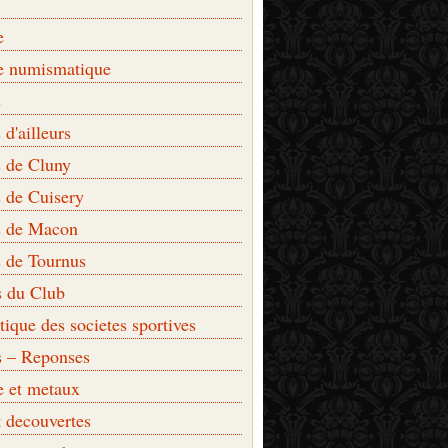
e
e numismatique
s
d'ailleurs
 de Cluny
 de Cuisery
 de Macon
 de Tournus
s du Club
que des societes sportives
s – Reponses
e et metaux
t decouvertes