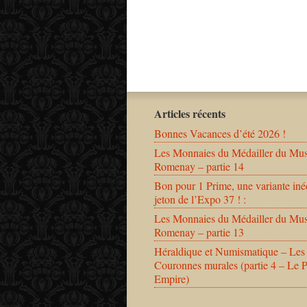
Articles récents
Bonnes Vacances d’été 2026 !
Les Monnaies du Médailler du Mu
Romenay – partie 14
Bon pour 1 Prime, une variante iné
jeton de l’Expo 37 ! :
Les Monnaies du Médailler du Mu
Romenay – partie 13
Héraldique et Numismatique – Les
Couronnes murales (partie 4 – Le 
Empire)