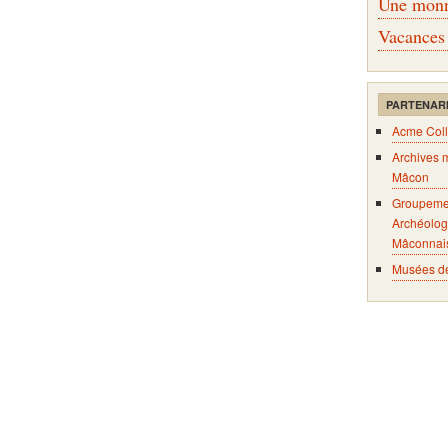
Une monna
Vacances
PARTENAR
Acme Coll
Archives 
Mâcon
Groupeme
Archéolog
Mâconnai
Musées d