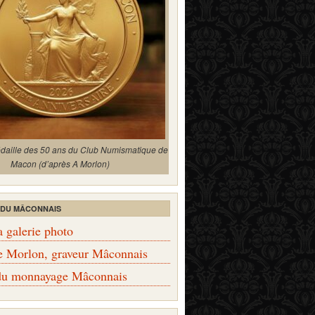
édaille des 50 ans du Club Numismatique de
Macon (d’après A Morlon)
 DU MÂCONNAIS
a galerie photo
e Morlon, graveur Mâconnais
 du monnayage Mâconnais