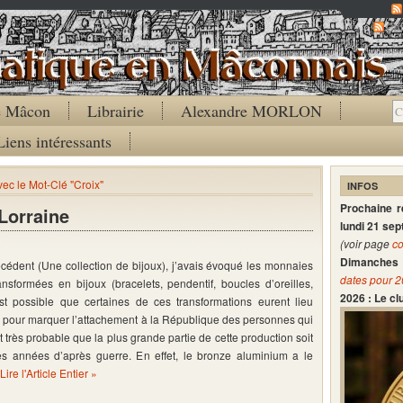
Co
de Mâcon
Librairie
Alexandre MORLON
Liens intéressants
vec le Mot-Clé "Croix"
INFOS
Prochaine 
Lorraine
lundi 21 se
(voir page
co
Dimanches 
écédent (Une collection de bijoux), j’avais évoqué les monnaies
dates pour 
nsformées en bijoux (bracelets, pendentif, boucles d’oreilles,
2026 : Le c
est possible que certaines de ces transformations eurent lieu
n pour marquer l’attachement à la République des personnes qui
st très probable que la plus grande partie de cette production soit
es années d’après guerre. En effet, le bronze aluminium a le
Lire l'Article Entier »