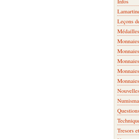
Infos
Lamartin
Leçons d
Médaille
Monnaies 
Monnaies
Monnaies
Monnaies
Monnaies
Nouvelle
Numismati
Question
Techniqu
Tresors e