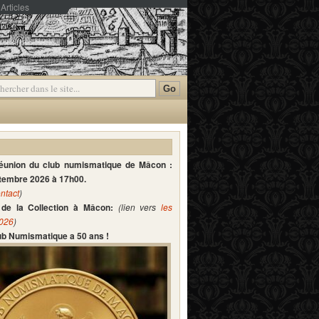
Articles
mmentaires
réunion du club numismatique de Mâcon :
ptembre 2026 à 17h00.
ntact
)
de la Collection à Mâcon:
(lien vers
les
2026
)
lub Numismatique a 50 ans !