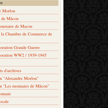
ES
e Morlon
s de Mâcon
monetaire de Macon
de la Chambre de Commerce de
ation Grande Guerre
ration WW2 / 1939-1945
s d'archives
on "Alexandre Morlon"
on "Les monnaies de Mâcon"
onnaie
locale