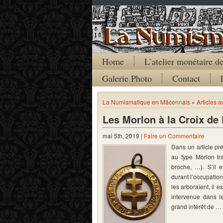
Home
L’atelier monétaire 
Galerie Photo
Contact
La Numismatique en Mâconnais
»
Articles a
Les Morlon à la Croix de 
mai 5th, 2019 |
Faire un Commentaire
Dans un article pr
au type Morlon tra
broche, …). S’il 
durant l’occupatio
les arboraient, il e
intervenue dans l
grand intérêt de …