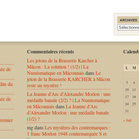
ARCHIVES
Archives
Commentaires récents
Calendr
Les jetons de la Brasserie Karcher à
Mâcon : La solution ! (1/2) | La
L
M
sée de
Numismatique en Mâconnais
dans
Le
jeton de la Brasserie KARCHER à Mâcon
3
4
dite du
reste un mystère !
10
11
La Jeanne d’Arc d’Alexandre Morlon : une
17
18
sée de
médaille banale (2/2) ? | La Numismatique
24
25
en Mâconnais
dans
La Jeanne d’Arc
31
d’Alexandre Morlon : une médaille banale
(1/2) ?
Premier
« Juil
mg
dans
Les mystères des contremarques :
1 franc Morlon 1948 contremarquée S et