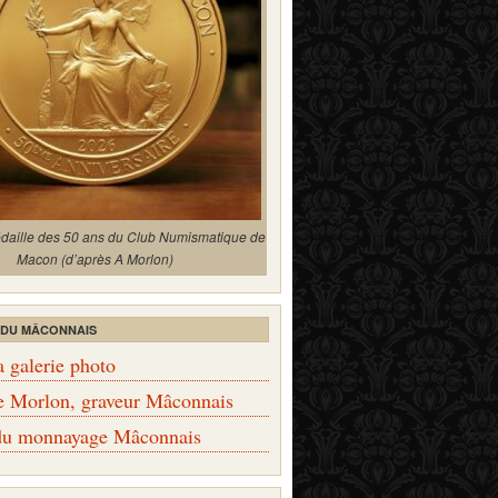
édaille des 50 ans du Club Numismatique de
Macon (d’après A Morlon)
 DU MÂCONNAIS
a galerie photo
e Morlon, graveur Mâconnais
 du monnayage Mâconnais