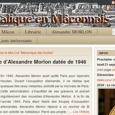
Co
de Mâcon
Librairie
Alexandre MORLON
Liens intéressants
avec le Mot-Clé "Mécanique des fluides"
INFOS
Prochaine 
le d’Alexandre Morlon datée de 1946
lundi 21 se
(voir page
co
Dimanches 
En 1940, Alexandre Morlon avait quitté Paris pour rejoindre
dates pour 
Houdan. Durant l’occupation allemande, il ne réalisa que
2026 : Le c
quelques très rares médailles, sollicité par la monnaie de Paris.
Cette administration s’inquiétait de ses graveurs et prenait
régulièrement des nouvelles d’Alexandre Morlon. A la fin de
l’année 1944, Paris étant libéré des troupes d’occupation
allemandes, Alexandre Morlon répond à un courrier de M
e son activité de médailleur. Parmi ses projets : …
Lire l'Article