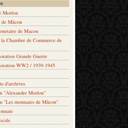
ES
e Morlon
s de Mâcon
monetaire de Macon
de la Chambre de Commerce de
ation Grande Guerre
ration WW2 / 1939-1945
s d'archives
on "Alexandre Morlon"
on "Les monnaies de Mâcon"
onnaie
locale