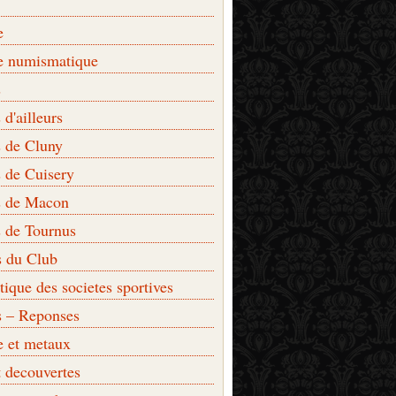
e
e numismatique
s
d'ailleurs
 de Cluny
 de Cuisery
 de Macon
 de Tournus
s du Club
que des societes sportives
s – Reponses
e et metaux
t decouvertes