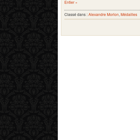
Entier »
Classé dans :
Alexandre Morlon
,
Médailles