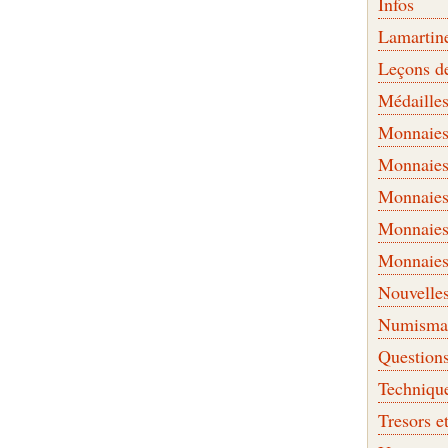
Infos
Lamartin
Leçons d
Médaille
Monnaies 
Monnaies
Monnaies
Monnaies
Monnaies
Nouvelle
Numismati
Question
Techniqu
Tresors e