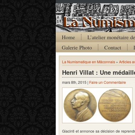
Home
L’atelier monétaire 
Galerie Photo
Contact
La Numismatique en Mâconnais
»
Articles 
Henri Villat : Une médail
mars 8th, 2015 |
Faire un Commentaire
Giacinti et annonce sa décision de reprendr