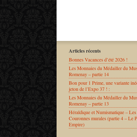
Articles récents
Bonnes Vacances d’été 2026 !
Les Monnaies du Médailler du Mu
Romenay – partie 14
Bon pour 1 Prime, une variante iné
jeton de l’Expo 37 ! :
Les Monnaies du Médailler du Mu
Romenay – partie 13
Héraldique et Numismatique – Les
Couronnes murales (partie 4 – Le 
Empire)