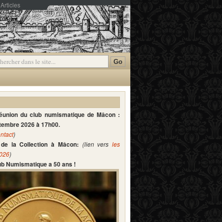
Articles
mmentaires
réunion du club numismatique de Mâcon :
ptembre 2026 à 17h00.
ntact
)
de la Collection à Mâcon:
(lien vers
les
2026
)
lub Numismatique a 50 ans !