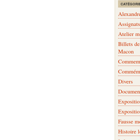
CATÉGORI
Alexandr
Assignat
Atelier 
Billets 
Macon
Commemor
Commémo
Divers
Document
Expositi
Expositi
Fausse m
Histoire 