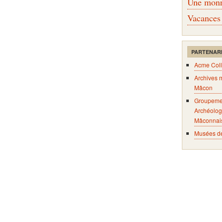
Une monna
Vacances
PARTENAR
Acme Coll
Archives 
Mâcon
Groupeme
Archéolog
Mâconnai
Musées d