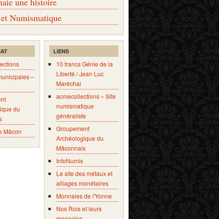
ie une histoire
 et Numismatique
IAT
LIENS
ections
10 francs Génie de la
Liberté / Jean Luc
municipales –
Maréchal
acmecollections – Site
nt
numismatique
ique du
généraliste
s
Groupement
e Mâcon
Archéologique du
Mâconnais
InfoNumis
Le site des métaux et
alliages monétaires
Monnaies de l'Yonne
Nos Rois et leurs
monnaies