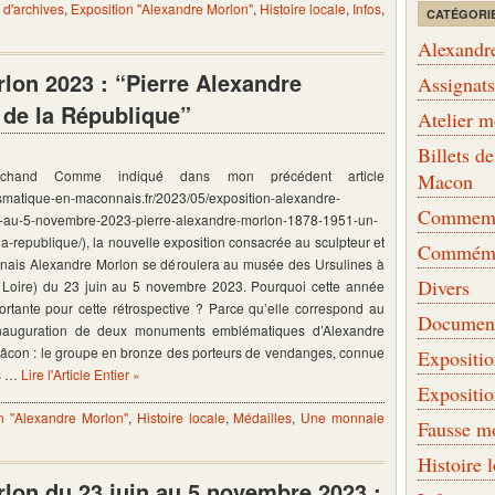
d'archives
,
Exposition "Alexandre Morlon"
,
Histoire locale
,
Infos
,
CATÉGORI
Alexandr
lon 2023 : “Pierre Alexandre
Assignat
 de la République”
Atelier 
Billets 
rchand Comme indiqué dans mon précédent article
Macon
smatique-en-maconnais.fr/2023/05/exposition-alexandre-
Commemor
n-au-5-novembre-2023-pierre-alexandre-morlon-1878-1951-un-
la-republique/), la nouvelle exposition consacrée au sculpteur et
Commémo
nais Alexandre Morlon se déroulera au musée des Ursulines à
Divers
Loire) du 23 juin au 5 novembre 2023. Pourquoi cette année
ortante pour cette rétrospective ? Parce qu’elle correspond au
Document
’inauguration de deux monuments emblématiques d’Alexandre
âcon : le groupe en bronze des porteurs de vendanges, connue
Expositi
is …
Lire l'Article Entier »
Expositi
n "Alexandre Morlon"
,
Histoire locale
,
Médailles
,
Une monnaie
Fausse m
Histoire 
lon du 23 juin au 5 novembre 2023 :