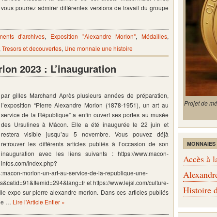
vous pourrez admirer différentes versions de travail du groupe
ents d'archives
,
Exposition "Alexandre Morlon"
,
Médailles
,
,
Tresors et decouvertes
,
Une monnaie une histoire
lon 2023 : L’inauguration
par gilles Marchand Après plusieurs années de préparation,
Projet de m
l’exposition “Pierre Alexandre Morlon (1878-1951), un art au
service de la République” a enfin ouvert ses portes au musée
des Ursulines à Mâcon. Elle a été inaugurée le 22 juin et
restera visible jusqu’au 5 novembre. Vous pouvez déjà
retrouver les différents articles publiés à l’occasion de son
MONNAIES
inauguration avec les liens suivants : https://www.macon-
Accès à l
infos.com/index.php?
macon-morlon-un-art-au-service-de-la-republique-une-
Alexandr
s&catid=91&Itemid=294&lang=fr et https://www.lejsl.com/culture-
Histoire
elle-expo-sur-pierre-alexandre-morlon. Dans ces articles publiés
ône …
Lire l'Article Entier »