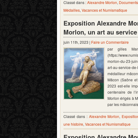
Classé dans :
Alexandre Morlon
,
Documents 
Médailles
,
Vacances et Numismatique
Exposition Alexandre Mor
Morlon, un art au service
juin 11th, 2023 |
Faire un Commentaire
par gilles Ma
(https://www.numi
morlon-du-23-jui
art-au-service-de-
médailleur mâcon
Mâcon (Saône et 
2023 est-elle imp
centenaire de l
Morlon érigés à M
par les mâconna
Classé dans :
Alexandre Morlon
,
Expositio
une histoire
,
Vacances et Numismatique
Exposition Alexandre Mor