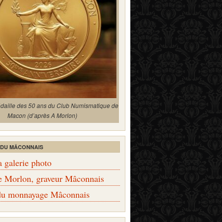
édaille des 50 ans du Club Numismatique de
Macon (d’après A Morlon)
 DU MÂCONNAIS
a galerie photo
e Morlon, graveur Mâconnais
 du monnayage Mâconnais