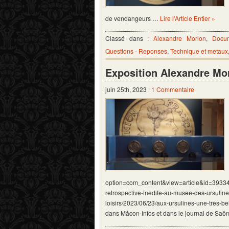
de vendangeurs …
Lire l'Article Entier »
Classé dans :
Alexandre Morlon
,
Docum
Questions - Reponses
,
Technique et metaux
Exposition Alexandre Mor
juin 25th, 2023 |
1 Commentaire
option=com_content&view=article&id=39334:
retrospective-inedite-au-musee-des-ursuline
loisirs/2023/06/23/aux-ursulines-une-tres-b
dans Mâcon-Infos et dans le journal de Sa