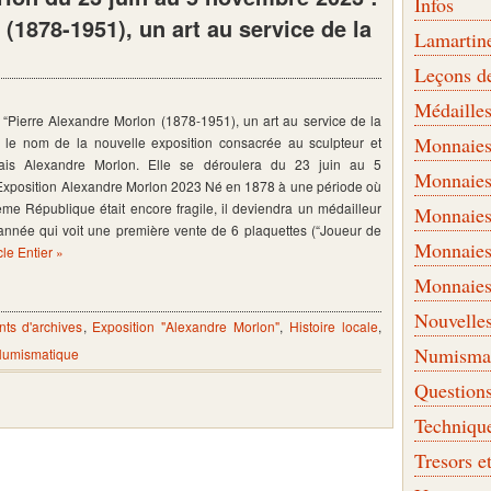
Infos
(1878-1951), un art au service de la
Lamartin
Leçons d
Médaille
 “Pierre Alexandre Morlon (1878-1951), un art au service de la
Monnaies 
t le nom de la nouvelle exposition consacrée au sculpteur et
ais Alexandre Morlon. Elle se déroulera du 23 juin au 5
Monnaies
xposition Alexandre Morlon 2023 Né en 1878 à une période où
ième République était encore fragile, il deviendra un médailleur
Monnaies
nnée qui voit une première vente de 6 plaquettes (“Joueur de
Monnaies
icle Entier »
Monnaies
Nouvelle
ts d'archives
,
Exposition "Alexandre Morlon"
,
Histoire locale
,
Numismati
Numismatique
Question
Techniqu
Tresors e