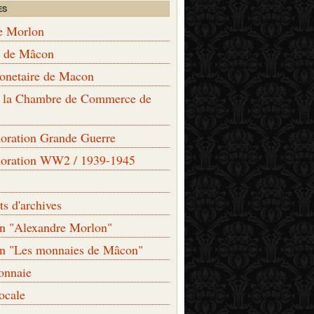
ES
e Morlon
s de Mâcon
monetaire de Macon
de la Chambre de Commerce de
ation Grande Guerre
ration WW2 / 1939-1945
s d'archives
on "Alexandre Morlon"
on "Les monnaies de Mâcon"
onnaie
locale