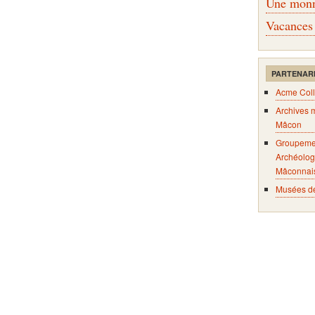
Une monna
Vacances
PARTENAR
Acme Coll
Archives 
Mâcon
Groupeme
Archéolog
Mâconnai
Musées d