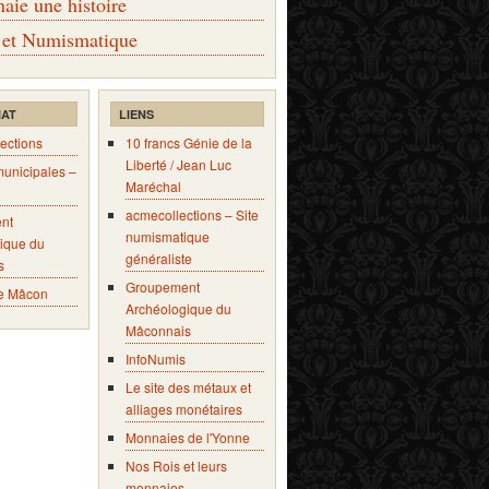
ie une histoire
 et Numismatique
IAT
LIENS
ections
10 francs Génie de la
Liberté / Jean Luc
municipales –
Maréchal
acmecollections – Site
nt
numismatique
ique du
généraliste
s
Groupement
e Mâcon
Archéologique du
Mâconnais
InfoNumis
Le site des métaux et
alliages monétaires
Monnaies de l'Yonne
Nos Rois et leurs
monnaies