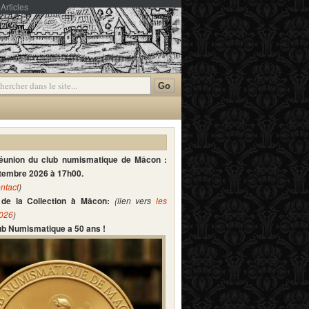
Articles
mmentaires
réunion du club numismatique de Mâcon :
ptembre 2026 à 17h00.
ntact
)
de la Collection à Mâcon:
(lien vers
les
2026
)
lub Numismatique a 50 ans !