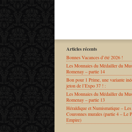
Articles récents
Bonnes Vacances d’été 2026 !
Les Monnaies du Médailler du Mu
Romenay – partie 14
Bon pour 1 Prime, une variante iné
jeton de l’Expo 37 ! :
Les Monnaies du Médailler du Mu
Romenay – partie 13
Héraldique et Numismatique – Les
Couronnes murales (partie 4 – Le 
Empire)