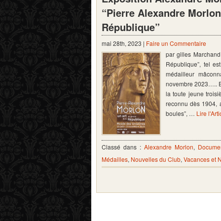
“Pierre Alexandre Morlon 
République”
mai 28th, 2023 |
Faire un Commentaire
par gilles Marchand
République”, tel es
médailleur mâconn
novembre 2023….. E
la toute jeune trois
reconnu dès 1904, a
boules”, …
Lire l'Art
Classé dans :
Alexandre Morlon
,
Documen
Médailles
,
Nouvelles du Club
,
Vacances et 