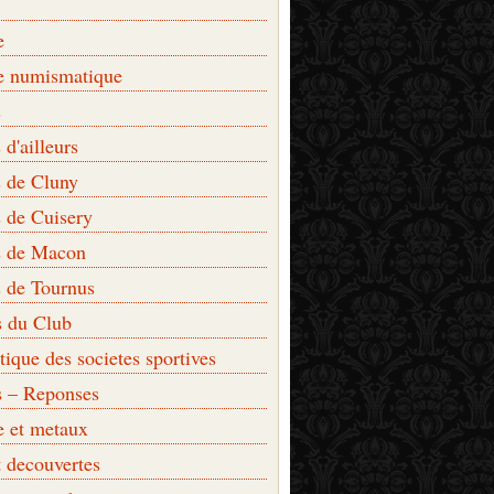
e
e numismatique
s
d'ailleurs
 de Cluny
 de Cuisery
 de Macon
 de Tournus
s du Club
que des societes sportives
s – Reponses
e et metaux
t decouvertes