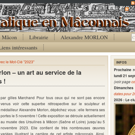
Co
de Mâcon
Librairie
Alexandre MORLON
Liens intéressants
avec le Mot-Clé "2023"
INFOS
Prochaine 
on – un art au service de la
lundi 21 se
 !
(voir page
co
Dimanches 
dates pour 
par gilles Marchand Pour tous ceux qui ne sont pas encore
2026 : Le c
venus voir cette superbe rétrospective sur le sculpteur et
médailleur Alexandre Morlon, dépêchez vous : elle fermera ses
portes le 5 novembre ! Cette exposition se déroule actuellement
au musée des Ursulines à Mâcon (Saône et Loire) jusqu’au 5
novembre 2023. Elle contient de très nombreuses œuvres
variées illustrant la carrière de cet artiste mâconnais. Ainsi,