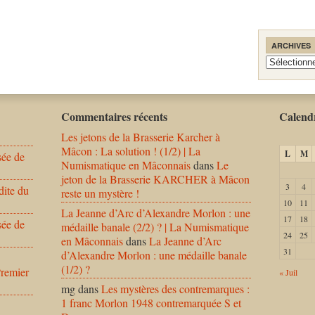
ARCHIVES
Archives
Commentaires récents
Calendr
Les jetons de la Brasserie Karcher à
Mâcon : La solution ! (1/2) | La
L
M
sée de
Numismatique en Mâconnais
dans
Le
jeton de la Brasserie KARCHER à Mâcon
3
4
dite du
reste un mystère !
10
11
La Jeanne d’Arc d’Alexandre Morlon : une
17
18
sée de
médaille banale (2/2) ? | La Numismatique
24
25
en Mâconnais
dans
La Jeanne d’Arc
31
d’Alexandre Morlon : une médaille banale
(1/2) ?
Premier
« Juil
mg
dans
Les mystères des contremarques :
1 franc Morlon 1948 contremarquée S et