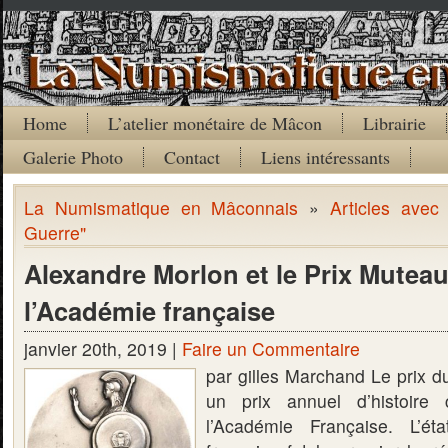
Home
L’atelier monétaire de Mâcon
Librairie
Galerie Photo
Contact
Liens intéressants
La Numismatique en Mâconnais
»
Articles avec
Guerre"
Alexandre Morlon et le Prix Mutea
l’Académie française
janvier 20th, 2019 |
Faire un Commentaire
par gilles Marchand Le prix d
un prix annuel d’histoir
l’Académie Française. L’ét