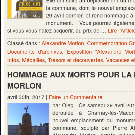
Elle fait suite au déplacement du 
la commune, dont le nouvel emplace
29 avril dernier, et rend hommage à l
monument. Vous pourrez également
si vous vous hâtez acquérir, au prix de …
Lire l'Artic
Classé dans :
Alexandre Morlon
,
Commemoration Gr
Documents d'archives
,
Exposition "Alexandre Mor
Infos
,
Médailles
,
Tresors et decouvertes
,
Vacances e
HOMMAGE AUX MORTS POUR LA 
MORLON
avril 30th, 2017 |
Faire un Commentaire
par Oleg Ce samedi 29 avril 2017
déroulée à Charnay-lès-Mâcon,
nouvel emplacement du monume
commune, sculpté par Pierre Al