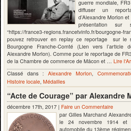
guerre mondiale, FR3
diffuser un repor
d’Alexandre Morlon et d
présentation sur 
“https://france3-regions.francetvinfo.fr/bourgogne-
pouvez retrouver en replay ce reportage sur le s
Bourgogne Franche-Comté (Lien vers l’article
Alexandre Morlon). Comme pour le reportage de FR3 
de la Chambre de commerce de Mâcon et …
Lire l'A
Classé dans :
Alexandre Morlon
,
Commemorati
Histoire locale
,
Médailles
“Acte de Courage” par Alexandre 
décembre 17th, 2017 |
Faire un Commentaire
par Gilles Marchand Alexandre
le 24 novembre 1914 et a
automobile du 13ème régiment d