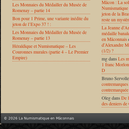
Mâcon : La solu
Les Monnaies du Médailler du Musée de
Numismatique
Romenay – partie 14
jeton de la B
Bon pour 1 Prime, une variante inédite du
reste un mystèr
jeton de l’Expo 37 ! :
La Jeanne d’Ar
Les Monnaies du Médailler du Musée de
médaille banal
Romenay – partie 13
en Mâconnais
d’Alexandre Mo
Héraldique et Numismatique – Les
(1/2) ?
Couronnes murales (partie 4 – Le Premier
Empire)
mg
dans
Les m
1 franc Morlon
D
Bruno Servolle
contremarques 
contremarquée
Oleg
dans
De l
des deniers de
© 2026 La Numismatique en Mâconnais