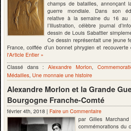
champs de batailles, annonçant l
guerre mondiale. Dans son édi
relative à la semaine du 16 au
l’Illustration, célèbre journal d’in
dessin de Louis Sabattier simplem
Ce dessin représentait une jeune 
France, coiffée d’un bonnet phrygien et recouvert
l'Article Entier »
Classé dans :
Alexandre Morlon
,
Commemorati
Médailles
,
Une monnaie une histoire
Alexandre Morlon et la Grande Gue
Bourgogne Franche-Comté
février 4th, 2018 |
Faire un Commentaire
par Gilles Marchand
commémorations du ce