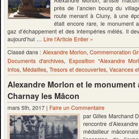
Alexandre Morlon, artiste mâcon
près de l’ancien bourg du villag
route menant à Cluny, à une épo
était encore rare, le monument a
gaz d’échappement et des intempéries mêlés. Il dev
aujourd’hui …
Lire l'Article Entier »
Classé dans :
Alexandre Morlon
,
Commemoration Gr
Documents d'archives
,
Exposition "Alexandre Mor
Infos
,
Médailles
,
Tresors et decouvertes
,
Vacances e
Alexandre Morlon et le monument 
Charnay les Mâcon
mars 5th, 2017 |
Faire un Commentaire
par Gilles Marchand D
rencontre d’Alexandre
médailleur mâconnais