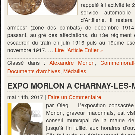
rappelé à l’activité l
service automobil
d’Artillerie. Il rest
armées” (zone des combats) de décembre 1914
passant, au gré des affectations, du 13e régiment d
escadron du train en juin 1916 puis au 19ème esc
novembre 1917. …
Lire l'Article Entier »
Classé dans :
Alexandre Morlon
,
Commemorati
Documents d'archives
,
Médailles
EXPO MORLON A CHARNAY-LES
mai 14th, 2017 |
Faire un Commentaire
par Oleg L’exposition consacrée
Morlon, graveur mâconnais, est visi
conseil municipal de la mairie d
jusqu’à fin juillet aux horaires d’ou