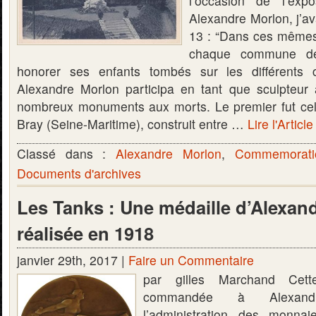
l’occasion de l’exp
Alexandre Morlon, j’av
13 : “Dans ces même
chaque commune de 
honorer ses enfants tombés sur les différents 
Alexandre Morlon participa en tant que sculpteur 
nombreux monuments aux morts. Le premier fut cel
Bray (Seine-Maritime), construit entre …
Lire l'Articl
Classé dans :
Alexandre Morlon
,
Commemorati
Documents d'archives
Les Tanks : Une médaille d’Alexan
réalisée en 1918
janvier 29th, 2017 |
Faire un Commentaire
par gilles Marchand Cet
commandée à Alexand
l’administration des monna